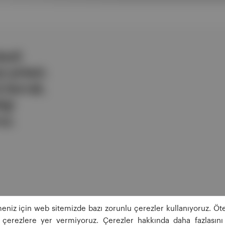
ezli
 şirketi.
e berrak,
lgi
uz.
eniz için web sitemizde bazı zorunlu çerezler kullanıyoruz. Öte
ğı çerezlere yer vermiyoruz. Çerezler hakkında daha fazlasını