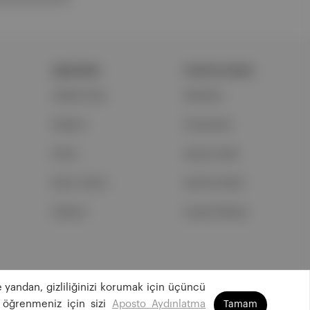
ŞİRKETİMİZ
PORTFOLYUMUZ
Hakkımızda
Markalar
Reklam
Podcastler
Ethos
Aposto Web
Basın Odası
Aposto Mobil
İletişim
Sosyal Medya
 yandan, gizliliğinizi korumak için üçüncü
©
2026
Aposto Teknoloji ve Medya Anonim Şirketi
 öğrenmeniz için sizi
Aposto Aydınlatma
Tamam