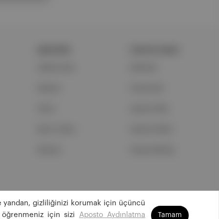
ŞİRKETİMİZ
PORTFOLYUMUZ
Hakkımızda
Markalar
Reklam
Podcastler
Ethos
Aposto Web
Basın Odası
Aposto Mobil
İletişim
Sosyal Medya
 yandan, gizliliğinizi korumak için üçüncü
©
2026
Aposto Teknoloji ve Medya Anonim Şirketi
 öğrenmeniz için sizi
Aposto Aydınlatma
Tamam