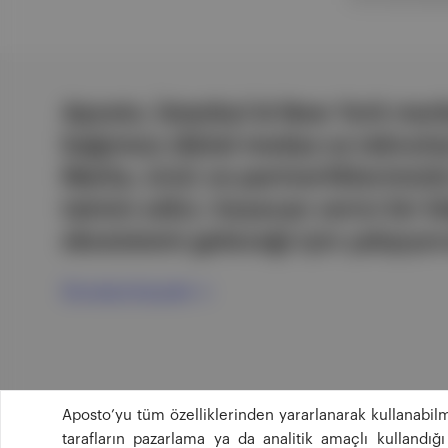
Aposto, İstanbul & New York merk
bağımsız dijital medya ve teknoloji
Marka, ürün ve partnerliklerimizl
tatmin edici, heyecan verici bir bi
ekosistemi geleceği için çalışıyor
Ücretsiz Kaydol →
Aposto’yu tüm özelliklerinden yararlanarak kullanabilm
tarafların pazarlama ya da analitik amaçlı kullandı