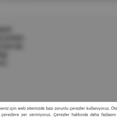
ezli
 şirketi.
e berrak,
lgi
uz.
eniz için web sitemizde bazı zorunlu çerezler kullanıyoruz. Öte
ğı çerezlere yer vermiyoruz. Çerezler hakkında daha fazlasını