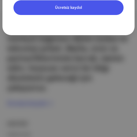
Ücretsiz kaydol
Aposto, İstanbul & New York
merkezli bağımsız dijital medya ve
teknoloji şirketi. Marka, ürün ve
partnerliklerimizle berrak, tatmin
edici, heyecan verici bir bilgi
ekosistemi geleceği için
çalışıyoruz.
Ücretsiz Kaydol →
ŞİRKETİMİZ
Hakkımızda