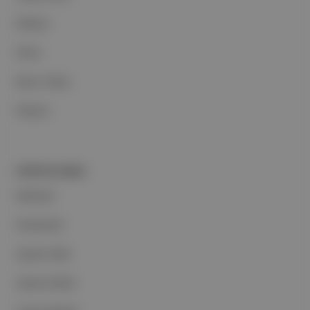
Reklam
Ethos
Basın Odası
İletişim
PORTFOLYUMUZ
Markalar
Podcastler
Aposto Web
Aposto Mobil