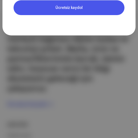
Ücretsiz kaydol
Aposto, İstanbul & New York
merkezli bağımsız dijital medya ve
teknoloji şirketi. Marka, ürün ve
partnerliklerimizle berrak, tatmin
edici, heyecan verici bir bilgi
ekosistemi geleceği için
çalışıyoruz.
Ücretsiz Kaydol →
ŞİRKETİMİZ
Hakkımızda