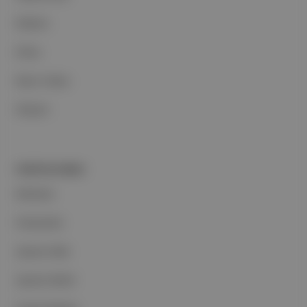
Reklam
Ethos
Basın Odası
İletişim
PORTFOLYUMUZ
Markalar
Podcastler
Aposto Web
Aposto Mobil