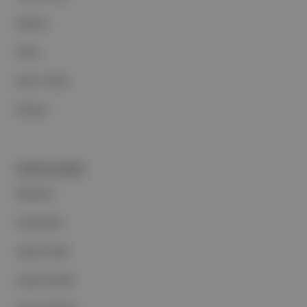
Reklam
Ethos
Basın Odası
İletişim
PORTFOLYUMUZ
Markalar
Podcastler
Aposto Web
Aposto Mobil