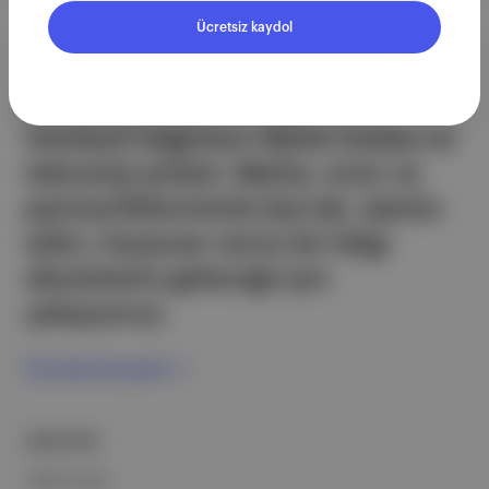
Ücretsiz kaydol
Aposto, İstanbul & New York
merkezli bağımsız dijital medya ve
teknoloji şirketi. Marka, ürün ve
partnerliklerimizle berrak, tatmin
edici, heyecan verici bir bilgi
ekosistemi geleceği için
çalışıyoruz.
Ücretsiz Kaydol →
ŞİRKETİMİZ
Hakkımızda