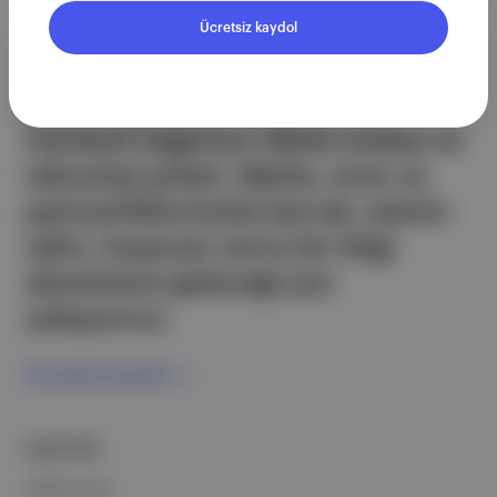
Ücretsiz kaydol
Aposto, İstanbul & New York
merkezli bağımsız dijital medya ve
teknoloji şirketi. Marka, ürün ve
partnerliklerimizle berrak, tatmin
edici, heyecan verici bir bilgi
ekosistemi geleceği için
çalışıyoruz.
Ücretsiz Kaydol →
ŞİRKETİMİZ
Hakkımızda