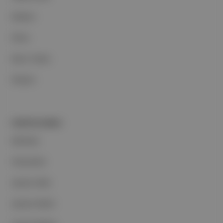
Reklam
Ethos
Basın Odası
İletişim
PORTFOLYUMUZ
Markalar
Podcastler
Aposto Web
Aposto Mobil