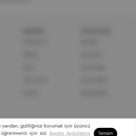
ŞİRKETİMİZ
PORTFOLYUMUZ
Hakkımızda
Markalar
Reklam
Podcastler
Ethos
Aposto Web
Basın Odası
Aposto Mobil
İletişim
Sosyal Medya
 yandan, gizliliğinizi korumak için üçüncü
©
2026
Aposto Teknoloji ve Medya Anonim Şirketi
 öğrenmeniz için sizi
Aposto Aydınlatma
Tamam