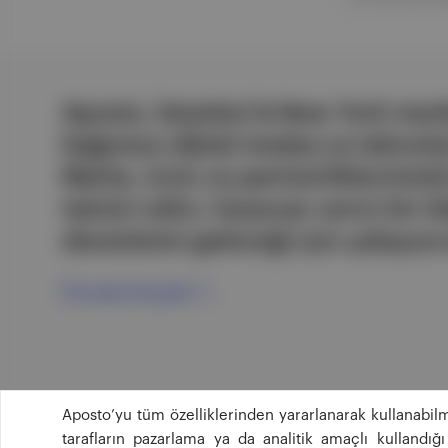
Aposto, İstanbul & New York merk
bağımsız dijital medya ve teknoloji
Marka, ürün ve partnerliklerimizl
tatmin edici, heyecan verici bir bi
ekosistemi geleceği için çalışıyor
Ücretsiz Kaydol →
Aposto’yu tüm özelliklerinden yararlanarak kullanabilm
tarafların pazarlama ya da analitik amaçlı kullandı