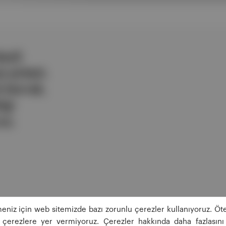
ezli
 şirketi.
e berrak,
lgi
uz.
eniz için web sitemizde bazı zorunlu çerezler kullanıyoruz. Öte
ğı çerezlere yer vermiyoruz. Çerezler hakkında daha fazlasını