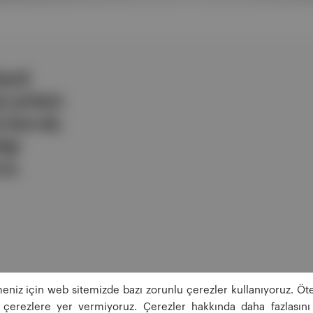
ezli
 şirketi.
e berrak,
lgi
uz.
eniz için web sitemizde bazı zorunlu çerezler kullanıyoruz. Öte
ğı çerezlere yer vermiyoruz. Çerezler hakkında daha fazlasını