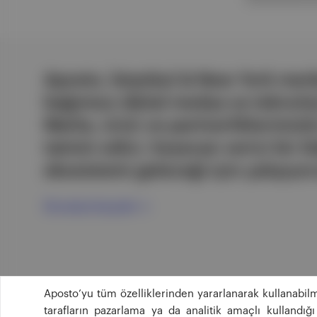
Aposto, İstanbul & New York merk
bağımsız dijital medya ve teknoloji
Marka, ürün ve partnerliklerimizl
tatmin edici, heyecan verici bir bi
ekosistemi geleceği için çalışıyor
Ücretsiz Kaydol →
Aposto’yu tüm özelliklerinden yararlanarak kullanabilm
tarafların pazarlama ya da analitik amaçlı kullandı