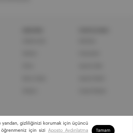
ŞİRKETİMİZ
PORTFOLYUMUZ
Hakkımızda
Markalar
Reklam
Podcastler
Ethos
Aposto Web
Basın Odası
Aposto Mobil
İletişim
Sosyal Medya
 yandan, gizliliğinizi korumak için üçüncü
©
2026
Aposto Teknoloji ve Medya Anonim Şirketi
 öğrenmeniz için sizi
Aposto Aydınlatma
Tamam