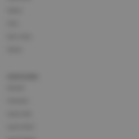
Reklam
Ethos
Basın Odası
İletişim
PORTFOLYUMUZ
Markalar
Podcastler
Aposto Web
Aposto Mobil