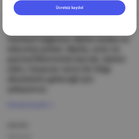
Ücretsiz kaydol
Aposto, İstanbul & New York
merkezli bağımsız dijital medya ve
teknoloji şirketi. Marka, ürün ve
partnerliklerimizle berrak, tatmin
edici, heyecan verici bir bilgi
ekosistemi geleceği için
çalışıyoruz.
Ücretsiz Kaydol →
ŞİRKETİMİZ
Hakkımızda