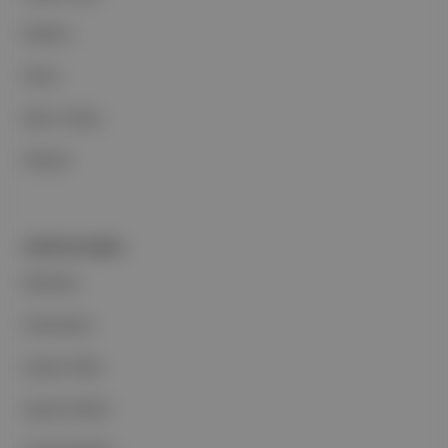
Reklam
Ethos
Basın Odası
İletişim
PORTFOLYUMUZ
Markalar
Podcastler
Aposto Web
Aposto Mobil