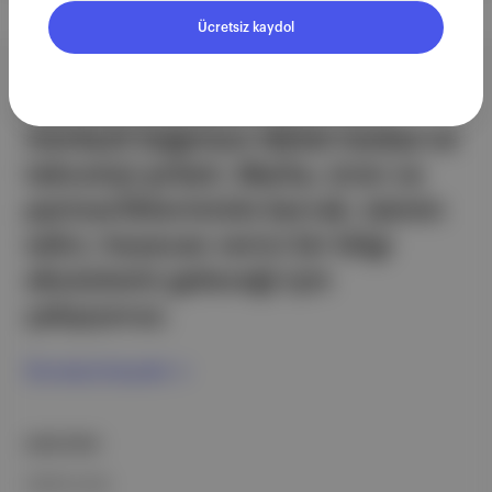
Ücretsiz kaydol
Aposto, İstanbul & New York
merkezli bağımsız dijital medya ve
teknoloji şirketi. Marka, ürün ve
partnerliklerimizle berrak, tatmin
edici, heyecan verici bir bilgi
ekosistemi geleceği için
çalışıyoruz.
Ücretsiz Kaydol →
ŞİRKETİMİZ
Hakkımızda