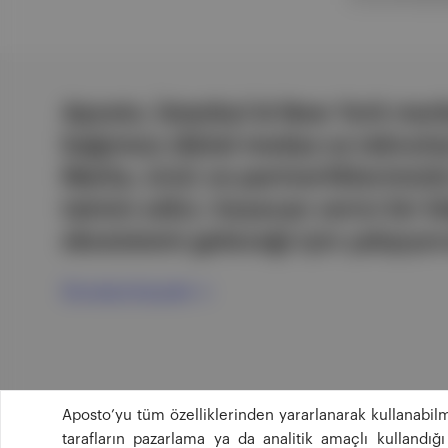
Aposto, İstanbul & New York merk
bağımsız dijital medya ve teknoloji
Marka, ürün ve partnerliklerimizl
tatmin edici, heyecan verici bir bi
ekosistemi geleceği için çalışıyor
Ücretsiz Kaydol →
Aposto’yu tüm özelliklerinden yararlanarak kullanabilm
tarafların pazarlama ya da analitik amaçlı kullandı