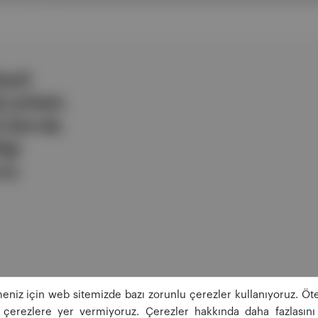
ezli
 şirketi.
e berrak,
lgi
uz.
eniz için web sitemizde bazı zorunlu çerezler kullanıyoruz. Öte
ğı çerezlere yer vermiyoruz. Çerezler hakkında daha fazlasını