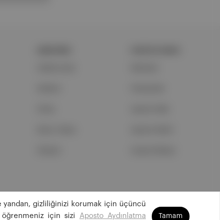
ŞİRKETİMİZ
PORTFOLYUMUZ
Hakkımızda
Markalar
Reklam
Podcastler
Ethos
Aposto Web
Basın Odası
Aposto Mobil
İletişim
Sosyal Medya
 yandan, gizliliğinizi korumak için üçüncü
©
2026
Aposto Teknoloji ve Medya Anonim Şirketi
 öğrenmeniz için sizi
Aposto Aydınlatma
Tamam