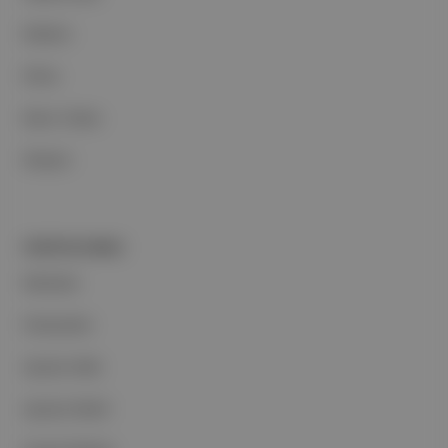
Reklam
Ethos
Basın Odası
İletişim
PORTFOLYUMUZ
Markalar
Podcastler
Aposto Web
Aposto Mobil