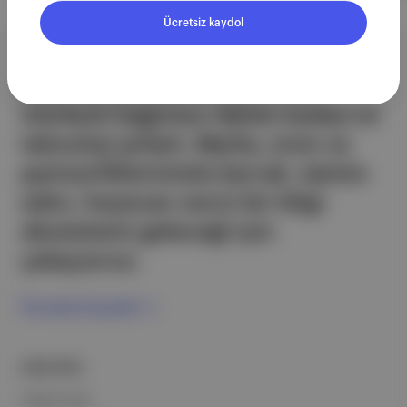
Ücretsiz kaydol
Aposto, İstanbul & New York
merkezli bağımsız dijital medya ve
teknoloji şirketi. Marka, ürün ve
partnerliklerimizle berrak, tatmin
edici, heyecan verici bir bilgi
ekosistemi geleceği için
çalışıyoruz.
Ücretsiz Kaydol →
ŞİRKETİMİZ
Hakkımızda