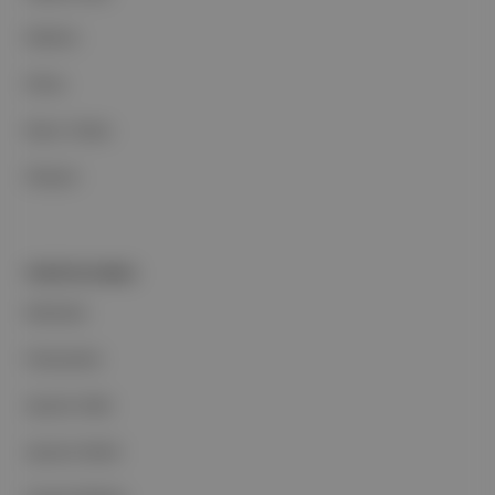
Reklam
Ethos
Basın Odası
İletişim
PORTFOLYUMUZ
Markalar
Podcastler
Aposto Web
Aposto Mobil