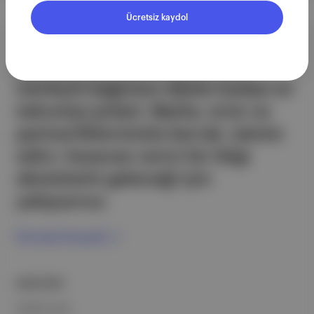
Ücretsiz kaydol
Aposto, İstanbul & New York
merkezli bağımsız dijital medya ve
teknoloji şirketi. Marka, ürün ve
partnerliklerimizle berrak, tatmin
edici, heyecan verici bir bilgi
ekosistemi geleceği için
çalışıyoruz.
Ücretsiz Kaydol →
ŞİRKETİMİZ
Hakkımızda