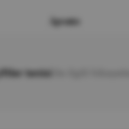
iftler tenisi
ile ilgili hikayel