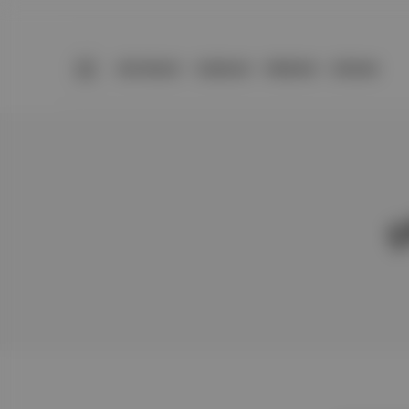
BÜLTENLER
YAZARLAR
PREMIUM
DÜKKAN
ç