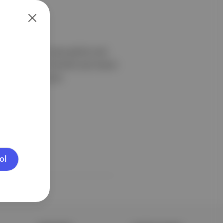
ız raketleri bir araya getiren yeni
ık sırasında değil "Amerika Açık Hayran
tler arasında Carlos
ol