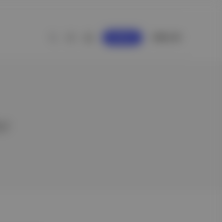
GİRİŞ YAP
KAYDOL
er