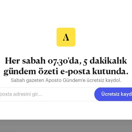
k çiftler" formatına tepki
ina Mladenovic, Amerika Açık'ın çiftler tenisinin uzmanları yerine yıld
i" olarak niteledi. Ayrıntılar: Yeni karışık çiftler formatı, Amerika Aç
r daha kısa setlerden oluşacak. Turnuvaya katılacağını açıklayan çif
i Osaka&amp;Nick Kyrgios, Novak...
Her sabah 07.30'da, 5 dakikalık
gündem özeti e-posta kutunda.
Sabah gazeten Aposto Gündem'e ücretsiz kaydol.
istina Mladenovic
Carlos Alcaraz
Emma Raducanu
Ücretsiz kayd