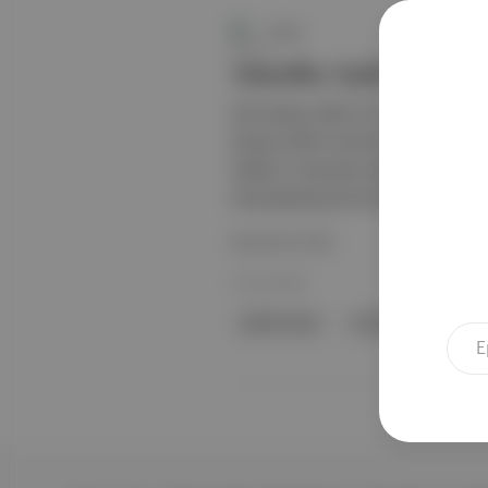
Punto
Amerika Açık'ın "karışı
Eski dünya çiftler bir numarası Krist
karışık çiftler formatını "utanç veric
Haftası" sırasında oynanacak. Maçla
Alcaraz&amp;Emma Raducanu, Naom
Devamını Oku
27 Haz 2025
çiftler tenisi
Amerika Açık
Kr