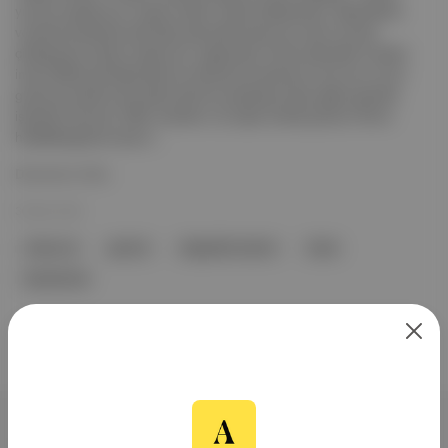
yıl önce yaşamış ve "süper arkaik" olarak adlandırılan, Neandertal
ve Denisovalardan bile daha eski bilinmeyen bir insan türüyle
çiftleşmenin izlerini tespit etti. Çalışmada, Afrika dışındaki modern
insan DNA’sında Neandertal ve Denisova katkısının yanı sıra, bu iki
gruba da atalık etmiş daha eski bir popülasyondan gelen genetik
işaretler bulundu. Bilim insanları, bu süper arkaik grubun Homo
heidelbergensis veya d...
Devamını Oku
30 Mar 2026
milyon yıl
genom
bağışıklık sistemi
İnsan
Neandertal