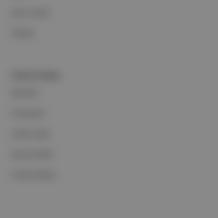
Basın Odası
İletişim
PORTFOLYUMUZ
Markalar
Podcastler
Aposto Web
Aposto Mobil
Sosyal Medya