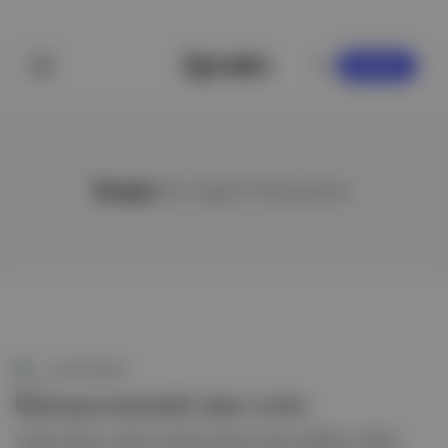
KAYDOL
İnsan
ile ilgili hikayeler
Canlı Gündem
İnsan genomundaki süper atalar
Araştırmacılar, modern insanların genomunda, yaklaşık 1 milyon