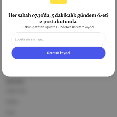
Aposto, İstanbul & New York
merkezli bağımsız dijital medya ve
Her sabah 07.30'da, 5 dakikalık gündem özeti
teknoloji şirketi. Marka, ürün ve
e-posta kutunda.
partnerliklerimizle berrak, tatmin
Sabah gazeten Aposto Gündem'e ücretsiz kaydol.
edici, heyecan verici bir bilgi
ekosistemi geleceği için
çalışıyoruz.
Ücretsiz kaydol
Ücretsiz Kaydol →
ŞİRKETİMİZ
Hakkımızda
Reklam
Ethos