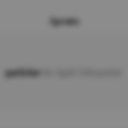
şarkılar
ile ilgili hikayeler