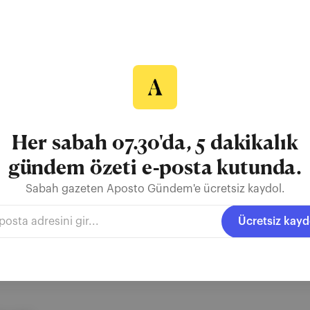
ilk sayısında Kurak Günler üzerine sohbet ediyor. Obruklar, apartmanlar
? Bu sorunun yanıtına bir-iki paragraf yetmez dedik. Ben ve Dilara, 
stüdyomuza davet ederek Kurak Günler 'i konuştuk. " Şu an yaşadığım
doğrudan bir hissi kristalize etmeye...
Her sabah 07.30'da, 5 dakikalık
gündem özeti e-posta kutunda.
Sabah gazeten Aposto Gündem'e ücretsiz kaydol.
tmanlar
şarkılar
cadılar
Ücretsiz kayd