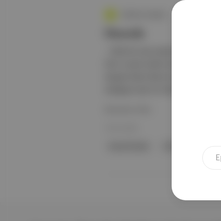
Editörün Seçkisi
Duende
, "2022'nin öne çıkanları" serisinin 
filmi: Kurak Günler Neden izleyelim
Dergisi'nden Ekrem Buğra Büte 'yi 
olduğuna dair bir hikâye anlatan ve 
Devamını Oku
18 Ara 2022
Kurak Günler
Obruklar
apar