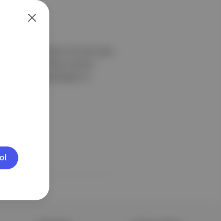
, şarkılar ve cadılar Yılın öne çıkan
çok sevdiğimiz Altyazı Sinema
ız toplumsal gerçekliğin ne
ol