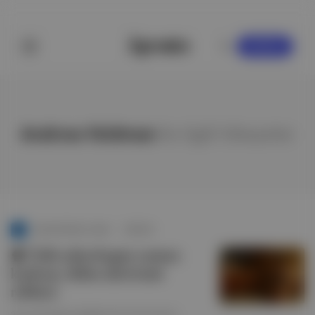
KAYDOL
Andrew Feldman
ile ilgili hikayeler
Duende İzleme Listesi
∙
HİKAYE
🍿 Ünlü arkeologun zaman
kadranı, iklim aktivizmi
rehberi