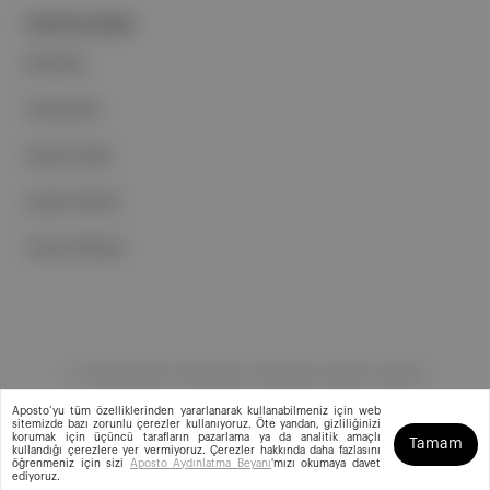
PORTFOLYUMUZ
Markalar
Podcastler
Aposto Web
Aposto Mobil
Sosyal Medya
©
2026
Aposto Teknoloji ve Medya Anonim Şirketi
Aposto’yu tüm özelliklerinden yararlanarak kullanabilmeniz için web
sitemizde bazı zorunlu çerezler kullanıyoruz. Öte yandan, gizliliğinizi
korumak için üçüncü tarafların pazarlama ya da analitik amaçlı
Tamam
kullandığı çerezlere yer vermiyoruz. Çerezler hakkında daha fazlasını
öğrenmeniz için sizi
Aposto Aydınlatma Beyanı
'mızı okumaya davet
ediyoruz.