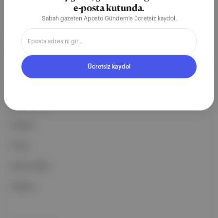
e-posta kutunda.
ekosistemi geleceği için
Sabah gazeten Aposto Gündem'e ücretsiz kaydol.
çalışıyoruz.
Ücretsiz Kaydol →
Ücretsiz kaydol
ŞİRKETİMİZ
Hakkımızda
Reklam
Ethos
Basın Odası
İletişim