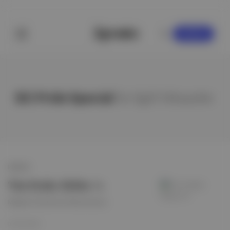
KAYDOL
DC Pride Special
ile ilgili hikayeler
HİKAYE
Tim Drake: Robin #1
Meghan Fitzmartin & Riley Rossmo
01 Eki 2022