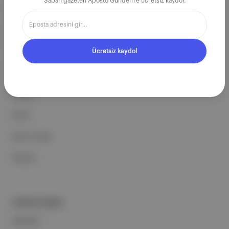
Sabah gazeten Aposto Gündem'e ücretsiz kaydol.
Ücretsiz Kaydol →
Ücretsiz kaydol
ŞİRKETİMİZ
Hakkımızda
Reklam
Ethos
Basın Odası
İletişim
PORTFOLYUMUZ
Markalar