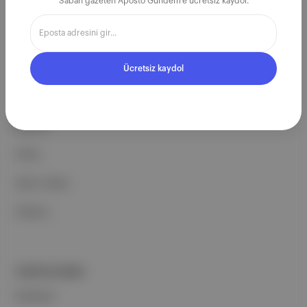
Sabah gazeten Aposto Gündem'e ücretsiz kaydol.
Ücretsiz Kaydol →
Ücretsiz kaydol
ŞİRKETİMİZ
Hakkımızda
Reklam
Ethos
Basın Odası
İletişim
PORTFOLYUMUZ
Markalar