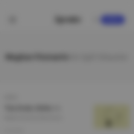
KAYDOL
Meghan Fitzmartin
ile ilgili hikayeler
HİKAYE
Tim Drake: Robin #1
Meghan Fitzmartin & Riley Rossmo
01 Eki 2022