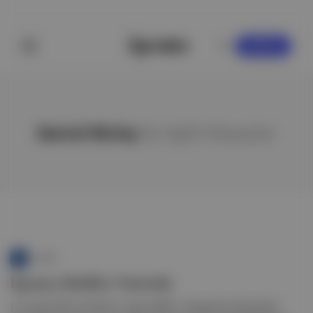
KAYDOL
Daniel Mclay
ile ilgili hikayeler
Punto
İspanya Bisiklet Turu'nda
LA Vuelta 2022 🚲 2022 3. etabı, BORA - Hansgrohe takımından