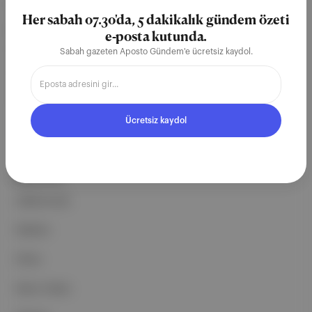
teknoloji şirketi. Marka, ürün ve
Her sabah 07.30'da, 5 dakikalık gündem özeti
partnerliklerimizle berrak, tatmin
e-posta kutunda.
edici, heyecan verici bir bilgi
Sabah gazeten Aposto Gündem'e ücretsiz kaydol.
ekosistemi geleceği için
çalışıyoruz.
Ücretsiz kaydol
Ücretsiz Kaydol →
ŞİRKETİMİZ
Hakkımızda
Reklam
Ethos
Basın Odası