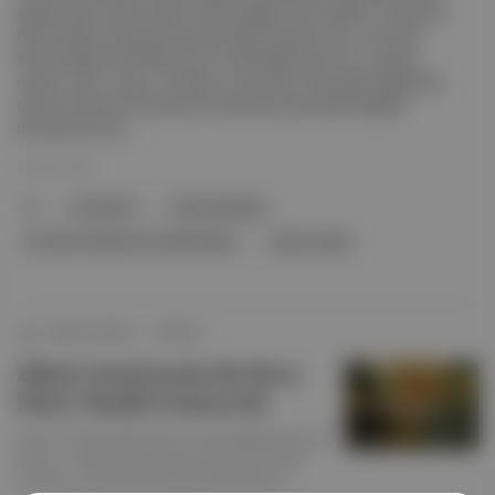
eserlerinden oluşan Çekim Yasası başlıklı yeni sergisini 14 Şubat-6
Eylül tarihleri arasında sanatseverlerle buluşturuyor. Ayrıntılar:
Küratörlüğünü Eda Berkmen’in üstlendiği sergi; arzu, mesafe,
merak, tutku, kurgu, nostalji ve romantizm arasındaki bağlantılar
üzerine düşünen 9 sanatçının eserleriyle arkeolojik belgeleri
birarada sunuyor.
16 Şub 2026
ji
romantizm
Erimtan Müzesi
Erimtan Arkeoloji Ve Sanat Müzesi
Çekim Yasası
Aposto Ankara
∙
HİKAYE
Zihnin Sınırlarında Bir Rota:
Fikret Muallâ Erimtan’da
Zihnin Sınırlarında Bir Rota: Fikret Muallâ sergisi 28
Şubat - 7 Eylül 2025 tarihleri arasından Erimtan
Arkeoloji ve Sanat Müzesi’nde ziyaretçilerle