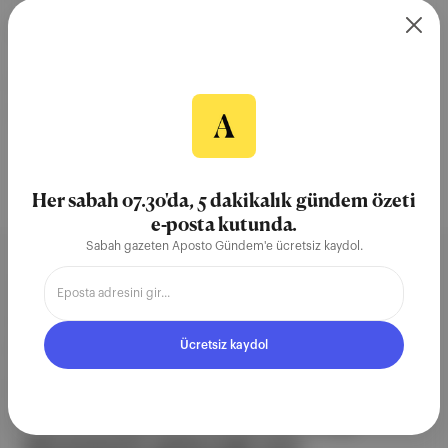
buluşacak. Sergi açılışından izlenimlerini Gökçe
Oruç yazdı.
03 Mar 2025
resim
Gökçe Oruç
Fikret Muallâ
Erimtan Arkeoloji Ve Sanat Müzesi
Erimtan Müzesi
Her sabah 07.30'da, 5 dakikalık gündem özeti
e-posta kutunda.
Sabah gazeten Aposto Gündem'e ücretsiz kaydol.
Aposto, İstanbul & New York
merkezli bağımsız dijital medya ve
Ücretsiz kaydol
teknoloji şirketi. Marka, ürün ve
partnerliklerimizle berrak, tatmin
edici, heyecan verici bir bilgi
ekosistemi geleceği için