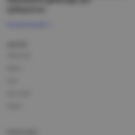
çalışıyoruz.
Ücretsiz Kaydol →
ŞİRKETİMİZ
Hakkımızda
Reklam
Ethos
Basın Odası
İletişim
PORTFOLYUMUZ