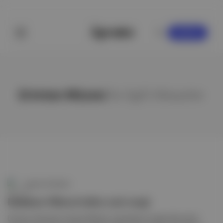
KAYDOL
Erimtan Müzesi
ile ilgili hikayeler
Aposto Gündem
Erimtan Müzesi'nden yeni sergi
Erimtan Arkeoloji ve Sanat Müzesi, arkeolojiye ve aşka dair sanat