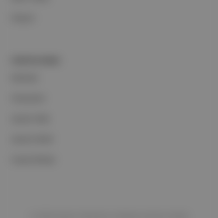
İletişim
PORTFOLYUMUZ
Markalar
Podcastler
Aposto Web
Aposto Mobil
Sosyal Medya
©
2026
Aposto Teknoloji ve Medya Anonim Şirketi