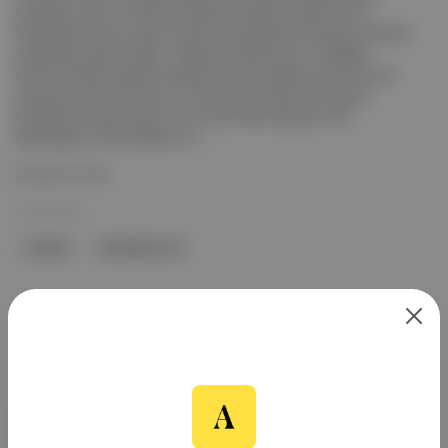
hikayeleri, kültür ürünlerinin dışında bırakılıyor belki ama bu
hikayelerden sızan neşe ve hüzün de kaydırılan ekranların arasında
anlatılmaya devam ediyor. İddiasız erkeklik akımı, erkekliğin
kültürel kodlarına işlenen kalıpları ters yüz ederken dram ile ironi
arasında yeni bir dil kuruyor ve hatta bir zihniyet dönüşümü
ihtimaline de kapı aralıyor. Yazı: Enes Köse Kopuşlar, yeni
başlangıçlar, arafta kalanlar ve ...
Devamını Oku
21 Mar 2026
Erkeklik
Erkekliğin Krizi
Aposto, İstanbul & New York