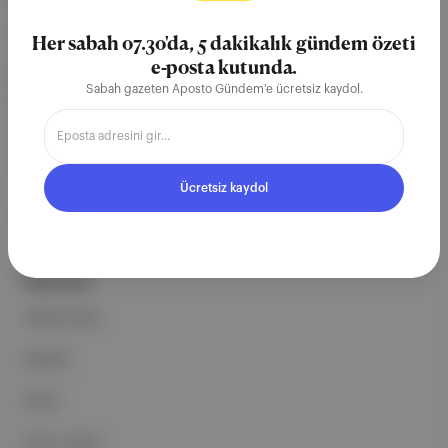
merkezli bağımsız dijital medya ve
teknoloji şirketi. Marka, ürün ve
Her sabah 07.30'da, 5 dakikalık gündem özeti
partnerliklerimizle berrak, tatmin
e-posta kutunda.
Sabah gazeten Aposto Gündem'e ücretsiz kaydol.
edici, heyecan verici bir bilgi
ekosistemi geleceği için
çalışıyoruz.
Ücretsiz kaydol
Ücretsiz Kaydol →
ŞİRKETİMİZ
Hakkımızda
Reklam
Ethos
Basın Odası