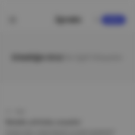
KAYDOL
Erkekliğin Krizi
ile ilgili hikayeler
Angst
‘Bizimle çok kolay yarışırlar’
? Sıradan anların, sıradan başarıların ve sıradan kaybedenlerin