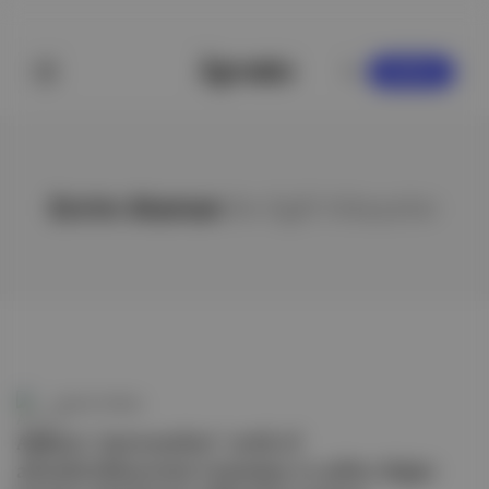
KAYDOL
Evrim Ataman
ile ilgili hikayeler
Aposto Ankara
Ankara "personaları" artık el
altındaAnkara'nın tanınmış ve şehre değer