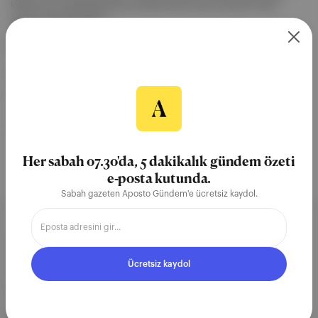
kültürünün yaygınlaşmasına katkıda bulunmak amacıyla Fuaye
Ankara isimli bir discor...
Devamını Oku
26 Mar 2023
Kayahan Kaya
Ankara
Ciğerci Naci
Evrim Ataman
Metin Yurdanur
Her sabah 07.30'da, 5 dakikalık gündem özeti
e-posta kutunda.
Sabah gazeten Aposto Gündem'e ücretsiz kaydol.
Aposto, İstanbul & New York
merkezli bağımsız dijital medya ve
Ücretsiz kaydol
teknoloji şirketi. Marka, ürün ve
partnerliklerimizle berrak, tatmin