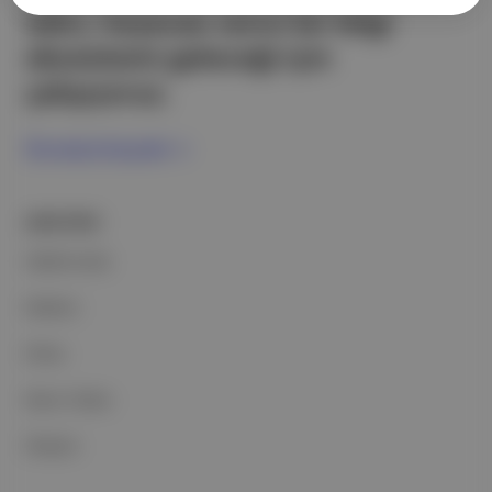
edici, heyecan verici bir bilgi
ekosistemi geleceği için
çalışıyoruz.
Ücretsiz Kaydol →
ŞİRKETİMİZ
Hakkımızda
Reklam
Ethos
Basın Odası
İletişim