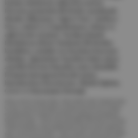
katmış simalarına mikrofon uzatan
Persona projesinin ilk kitabı yayımlandı.
Shades Süleyman, Ciğerci Naci, Antikacı
Neco, Sahaf ve Çizgi Romancı Ayhan ve
oğlu Evrim Ataman, Tavukçu İsmail,
Heykeltıraş Metin Yurdanur ilk kitabın
konukları, çizimler ise Kayahan Kaya'nın
elinden. Ağaçkakan Yayınları'ndan çıkan
arşivlik Persona buradan satın alınabilir.
Projenin Instagram hesabı içinse,
buradan.Kısa KısaAyrancı Ahalisi Eğitim,
Çevre ve Dayanışma Derneği
Ayhan ve Evrim Ataman (Devr-i Alem Sahaf), Çizim: Kayahan Kaya
kuruldu. Ayrancım Derneği'nin ardından semt ikinci bir mahalle
derneği kazandı. Facebook üzerinden örgütlenen derneğe dair
bilgi için buradan . Türkiye Yayıncılar Birliği, PEN Türkiye ve Türkiye
Yazarlar Sendikası, kitap yasaklamalarına dair bir basın açıklaması
yaptı, okumak için buradan . Tiyatro severler, tiyatroya dair eleştiri