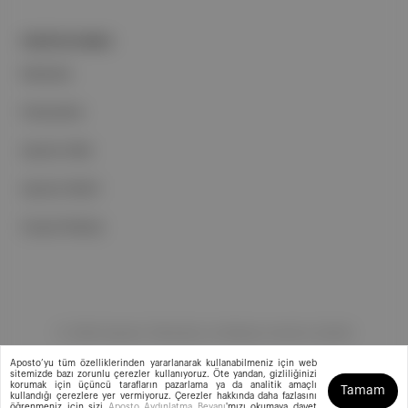
PORTFOLYUMUZ
Markalar
Podcastler
Aposto Web
Aposto Mobil
Sosyal Medya
©
2026
Aposto Teknoloji ve Medya Anonim Şirketi
Aposto’yu tüm özelliklerinden yararlanarak kullanabilmeniz için web
sitemizde bazı zorunlu çerezler kullanıyoruz. Öte yandan, gizliliğinizi
korumak için üçüncü tarafların pazarlama ya da analitik amaçlı
Tamam
kullandığı çerezlere yer vermiyoruz. Çerezler hakkında daha fazlasını
öğrenmeniz için sizi
Aposto Aydınlatma Beyanı
'mızı okumaya davet