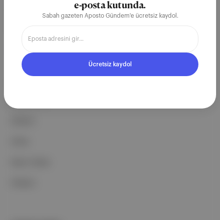
e-posta kutunda.
ekosistemi geleceği için
Sabah gazeten Aposto Gündem'e ücretsiz kaydol.
çalışıyoruz.
Ücretsiz Kaydol →
Ücretsiz kaydol
ŞİRKETİMİZ
Hakkımızda
Reklam
Ethos
Basın Odası
İletişim