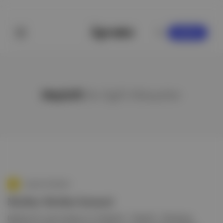
KAYDOL
Hayloft
ile ilgili hikayeler
Aposto Gündem
Mother Mother konseri
Müzikte 20. yılını kutlayan ve "Verbatim", "Hayloft", "Wrecking