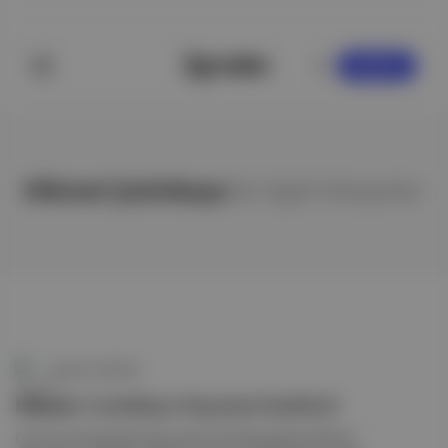
KAYDOL
Hikmet Çetinkaya
ile ilgili hikayeler
Aposto Gündem
Hikmet Çetinkaya hayatını kaybetti
Cumhuriyet gazetesi köşe yazarı 50 yıllık gazeteci Hikmet