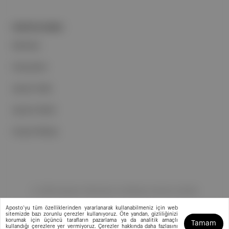
PORTFOLYUMUZ
Markalar
Podcastler
Aposto Web
Aposto Mobil
Sosyal Medya
©
2026
Aposto Teknoloji ve Medya Anonim Şirketi
Aposto’yu tüm özelliklerinden yararlanarak kullanabilmeniz için web
sitemizde bazı zorunlu çerezler kullanıyoruz. Öte yandan, gizliliğinizi
korumak için üçüncü tarafların pazarlama ya da analitik amaçlı
Tamam
kullandığı çerezlere yer vermiyoruz. Çerezler hakkında daha fazlasını