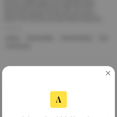
Çetinkaya, süregelen sağlık sorunları nedeniyle 83 yaşında
hayatını kaybetti. Kimdir? Çetinkaya, 1968, 1970 ve 1971
yıllarında İzmir Gazeteciler Cemiyeti Hasan Tahsin Ödülü’nü
kazandı. 1975’te Türk Dil Kurumu Basın Ödülü’ne layık görüldü .
08 Tem 2025
gazeteci
Hikmet Çetinkaya
Cumhuriyet Gazetesi
İzmir
Türk Dil Kurumu
Aposto, İstanbul & New York
merkezli bağımsız dijital medya ve
teknoloji şirketi. Marka, ürün ve
partnerliklerimizle berrak, tatmin