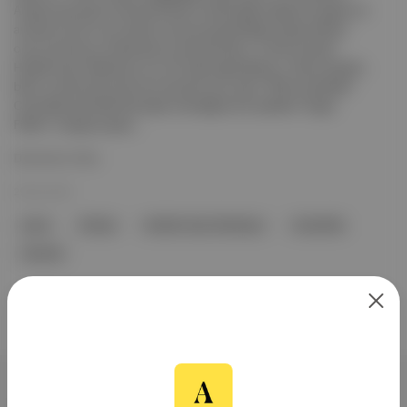
Araştırmaya göre Türkiye'de iklim kriziyle ilgili endişe her geçen yıl
artarken bunun için aksiyon alınması gerektiğini düşünenlerin
oranı ise dünya ortalamasının altında kalıyor. 🔭 Ne okuduk?
Hubble Uzay Teleskopu'nun 35 yılda başardıklarını. Deniz Aytekin,
bilim ve teknoloji yayınımız Quando için yazdı . 🎙️ Kimi dinledik?
Coachella sahnelerinde alışık olmadığımız bir şekilde "Özgür
Filistin" mesajını payla...
Devamını Oku
29 Nis 2025
Ipsos
Türkiye
Hubble Uzay Teleskopu
Coachella
Duende