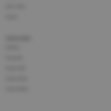
Basın Odası
İletişim
PORTFOLYUMUZ
Markalar
Podcastler
Aposto Web
Aposto Mobil
Sosyal Medya