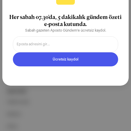
Aposto, İstanbul & New York
merkezli bağımsız dijital medya ve
Her sabah 07.30'da, 5 dakikalık gündem özeti
teknoloji şirketi. Marka, ürün ve
e-posta kutunda.
partnerliklerimizle berrak, tatmin
Sabah gazeten Aposto Gündem'e ücretsiz kaydol.
edici, heyecan verici bir bilgi
ekosistemi geleceği için
çalışıyoruz.
Ücretsiz kaydol
Ücretsiz Kaydol →
ŞİRKETİMİZ
Hakkımızda
Reklam
Ethos