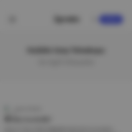
KAYDOL
Hubble Uzay Teleskopu
ile ilgili hikayeler
Aposto Gündem
🌎 Neyi inceledik?
Ipsos'un "İnsan ve İklim Değişikliği Araştırması"nın sonuçlarını .