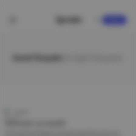
KAYDOL
Kamil Özaydın
ile ilgili hikayeler
Duende
'Babaanne' 40 yaşında
1979 yılında Kamil Özaydın tarafından İstanbul'da kurulan rock