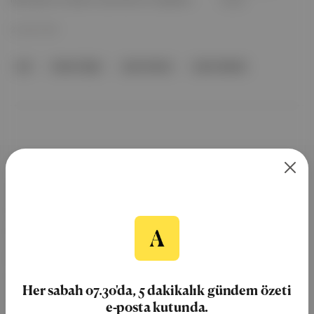
İllüstrasyon ve tasarım üzerinden bir başkaldırı.
22 Şub 2022
eril
Gizem Öğüt
Lola's Works
Lola’s Habitat
Aposto, İstanbul & New York
merkezli bağımsız dijital medya ve
teknoloji şirketi. Marka, ürün ve
partnerliklerimizle berrak, tatmin
edici, heyecan verici bir bilgi
Her sabah 07.30'da, 5 dakikalık gündem özeti
ekosistemi geleceği için
e-posta kutunda.