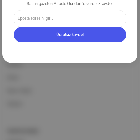
çalışıyoruz.
Sabah gazeten Aposto Gündem'e ücretsiz kaydol.
Ücretsiz Kaydol →
Ücretsiz kaydol
ŞİRKETİMİZ
Hakkımızda
Reklam
Ethos
Basın Odası
İletişim
PORTFOLYUMUZ