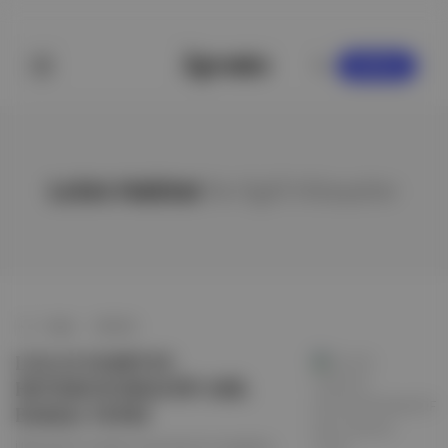
KAYDOL
Lola’s Habitat
ile ilgili hikayeler
Angst
∙
HİKAYE
LOLA'S HABITAT:
HETERONORMATİF ERİL
BAKIŞA TEPKİ