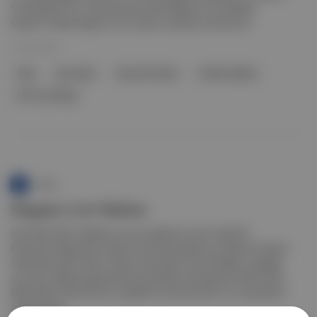
fotofinişle EF Pro Cycling takımından Magnus Cort Nielsen
kazandı. Tadej Pogacar, sarı mayoyu taşımayı sürdürüyor.
13 Tem 2022
finiş
sarı mayo
Tour de France
Fransız Alpleri
EF Pro Cycling
Punto
Magnus Cort Nielsen
Paris-Nice 2021 bisiklet turunun sekizinci ve son etabı EF
Education-Nippo'dan kazandı. 92 kilometrelik son etaba 52 saniye
farkla lider giren Team Jumbo-Visma'dan Primož Roglič, yaşadığı
sorunlar nedeniyle genel klasmanda Bora-Hansgrohe takımından
Maximilian Schachmann'a geçildi ve Schachmann turu şampiyon
olarak bitirdi.