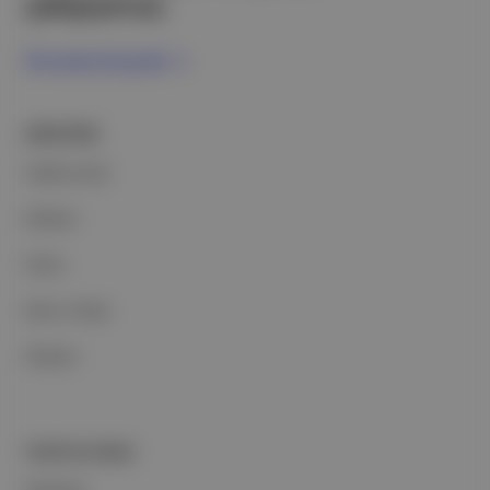
çalışıyoruz.
Ücretsiz Kaydol →
ŞİRKETİMİZ
Hakkımızda
Reklam
Ethos
Basın Odası
İletişim
PORTFOLYUMUZ