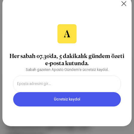
15 Mar 2021
Paris
EF Education-Nippo
Magnus Cort Nielsen
Jumbo-Visma
Primož Roglič
Her sabah 07.30'da, 5 dakikalık gündem özeti
e-posta kutunda.
Sabah gazeten Aposto Gündem'e ücretsiz kaydol.
Aposto, İstanbul & New York
merkezli bağımsız dijital medya ve
teknoloji şirketi. Marka, ürün ve
Ücretsiz kaydol
partnerliklerimizle berrak, tatmin
edici, heyecan verici bir bilgi
ekosistemi geleceği için