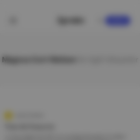
KAYDOL
Magnus Cort Nielsen
ile ilgili hikayeler
Aposto Gündem
Tour de France'ın
🚴 Fransız Alpleri'nde 148,1 km uzunluğunda koşulan 10. etabını,