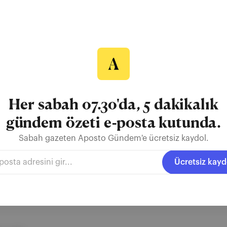
ın aldı
 İstanbul'un Sultangazi ilçesinde bulunan Özel Medistanbul Hastanes
ark Tem Hastanesi olarak değiştirdi. Özel Medicalpark Tem Hastanes
are, hastanenin yatak kapasitesinin yeni bir ruhsat ile birleştirilere
t, Kamuyu Aydınlatma Platformu'na (KAP...
Her sabah 07.30'da, 5 dakikalık
gündem özeti e-posta kutunda.
Sabah gazeten Aposto Gündem'e ücretsiz kaydol.
Medistanbul Hastanesi
Medicalpark
Ücretsiz kayd