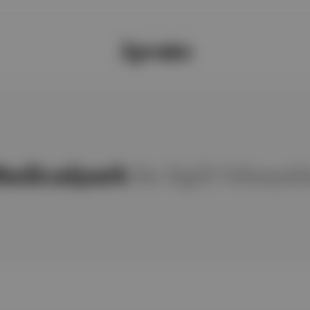
edicalpark
ile ilgili hikayel