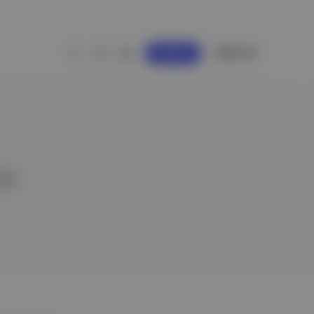
GİRİŞ YAP
KAYDOL
er