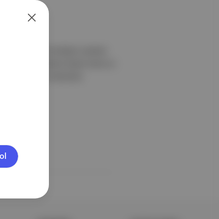
i'ni bünyesine kattığını açıkladı
i, 35.000 metrekare kapalı alana ve
k 150 yataklı bir hastaneye
ol