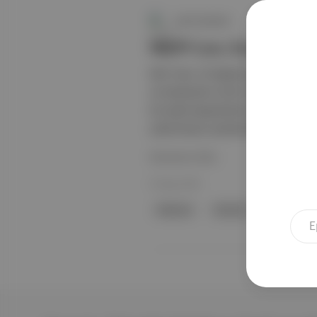
Canlı Gündem
MLP Care, hastane sat
MLP Care, 25 Ağustos 2025 tarihinde
ve hastanenin ismini Özel Medicalp
62 yatak kapasitesine sahiptir. MLP C
çıkarılmasını planlamaktadır. Şirke
Devamını Oku
26 Ağu 2025
Hastane
İstanbul
Sultangazi