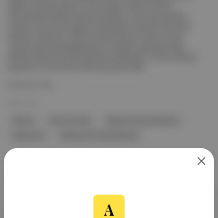
oğulları arasında yaşanan miras kavgası, 28 Ekim 2025'te
Sancaktepe'de silahlı çatışmaya dönüştü ve dört kişi yaralandı.
Yaralılar, olay yerinde yapılan müdahalenin ardından hastaneye
kaldırıldı. Çatışmanın, Menzil Cemaati liderinin ölümü sonrası
müritler arasında paylaşılamayan bir dergah nedeniyle çıktığı
bildirildi. Muhammed Saki Elhüseyni destekçileri, sosyal medyada
çatışmanın tüm Ümmet-i Muhammed'e yönelik...
Devamını Oku
28 Eki 2025
İstanbul
Menzil Cemaati
Muhammed Saki Elhüseyni
Muhammed
Muhammed Fettah Elhüseyni