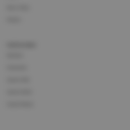
Basın Odası
İletişim
PORTFOLYUMUZ
Markalar
Podcastler
Aposto Web
Aposto Mobil
Sosyal Medya