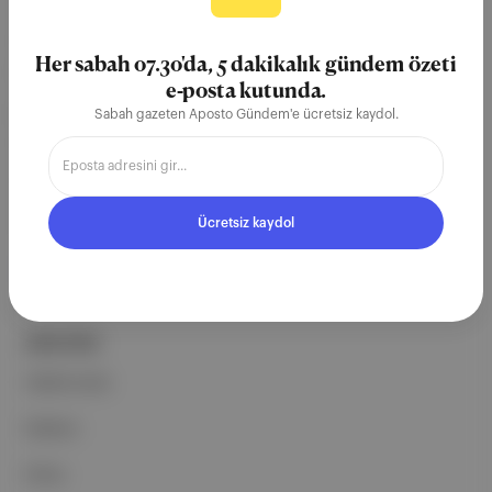
Aposto, İstanbul & New York
merkezli bağımsız dijital medya ve
Her sabah 07.30'da, 5 dakikalık gündem özeti
teknoloji şirketi. Marka, ürün ve
e-posta kutunda.
partnerliklerimizle berrak, tatmin
Sabah gazeten Aposto Gündem'e ücretsiz kaydol.
edici, heyecan verici bir bilgi
ekosistemi geleceği için
çalışıyoruz.
Ücretsiz kaydol
Ücretsiz Kaydol →
ŞİRKETİMİZ
Hakkımızda
Reklam
Ethos