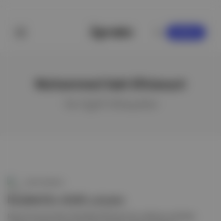
KAYDOL
Muhammed Saki Elhüseyni
ile ilgili hikayeler
Canlı Gündem
İstanbul'da silahlı çatışma
Menzil Cemaati lideri Abdulbaki Elhüseyni’nin vefatının ardından