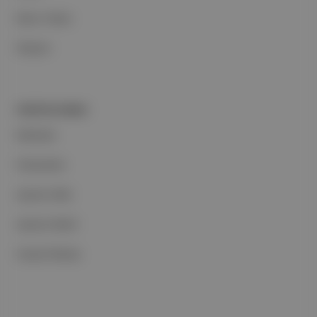
Basın Odası
İletişim
PORTFOLYUMUZ
Markalar
Podcastler
Aposto Web
Aposto Mobil
Sosyal Medya