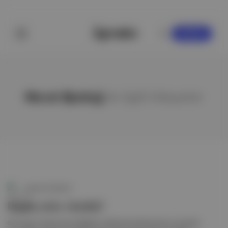
KAYDOL
Murat Bjeduğ
ile ilgili hikayeler
Aposto Gündem
Bugün neler okuduk?
👓 Angst | Sıcak hava dalgaları: Şehirde tarihsel süreç ve çözüm