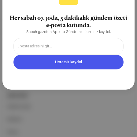
Aposto, İstanbul & New York
merkezli bağımsız dijital medya ve
Her sabah 07.30'da, 5 dakikalık gündem özeti
teknoloji şirketi. Marka, ürün ve
e-posta kutunda.
partnerliklerimizle berrak, tatmin
Sabah gazeten Aposto Gündem'e ücretsiz kaydol.
edici, heyecan verici bir bilgi
ekosistemi geleceği için
çalışıyoruz.
Ücretsiz kaydol
Ücretsiz Kaydol →
ŞİRKETİMİZ
Hakkımızda
Reklam
Ethos