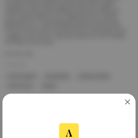
yöntemleri FinTech İstanbul | Dünyada nakit kullanım eğilimi
yükselişini sürdürüyor Murat Bjeduğ | Caz'da tenor saksafonun
zirvesi: Coleman Hawkins Journo | Reşat Ekrem Koçu: Serbest
gazetecilerin piri, 3. sayfa haberleriyle İstanbul’un tarihini yazdı
Vanity Fair | Actors react to the SAG strike Vox Technology | AI is a
“tragedy of the commons.” We’ve got solutions for that. The New
York Times | ‘An act of war’:...
Devamını Oku
15 Tem 2023
FinTech İstanbul
Murat Bjeduğ
Coleman Hawkins
at Ekrem Koçu
İstanbul