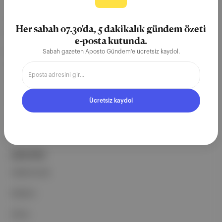
Aposto, İstanbul & New York
merkezli bağımsız dijital medya ve
Her sabah 07.30'da, 5 dakikalık gündem özeti
teknoloji şirketi. Marka, ürün ve
e-posta kutunda.
partnerliklerimizle berrak, tatmin
Sabah gazeten Aposto Gündem'e ücretsiz kaydol.
edici, heyecan verici bir bilgi
ekosistemi geleceği için
çalışıyoruz.
Ücretsiz kaydol
Ücretsiz Kaydol →
ŞİRKETİMİZ
Hakkımızda
Reklam
Ethos