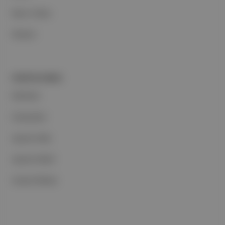
Basın Odası
İletişim
PORTFOLYUMUZ
Markalar
Podcastler
Aposto Web
Aposto Mobil
Sosyal Medya