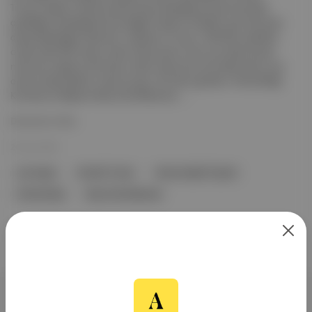
Trump, başkan olarak ilk gününde imzaladığı bir kararnameyle
çekildiğini açıkladığı Dünya Sağlık Örgütü'ne (DSÖ), geri dönmeyi
düşünebileceğini ifade etti. Açıklama: Trump, "DSÖ'den çekildim,
orada yılda 500 milyon dolar ödüyorduk ve Çin çok daha büyük
nüfusuna rağmen 39 milyon dolar ödüyordu ama belki tekrar üye
olmayı düşünebiliriz" diye konuştu. Bir adım geriden: Afrika Birliği
Komisyonu Başkanı Musa Faki Mahamat, ...
Devamını Oku
26 Oca 2025
Las Vegas
Donald Trump
Dünya Sağlık Örgütü
Afrika Birliği
Musa Faki Mahamat