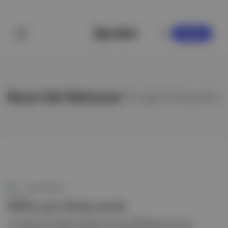
KAYDOL
Musa Faki Mahamat
ile ilgili hikayeler
Canlı Gündem
DSÖ'ye geri dönüş sinyali
Las Vegas'ta katıldığı mitingde konuşan ABD Başkanı Donald