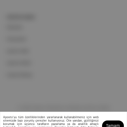
PORTFOLYUMUZ
Markalar
Podcastler
Aposto Web
Aposto Mobil
Sosyal Medya
©
2026
Aposto Teknoloji ve Medya Anonim Şirketi
Aposto’yu tüm özelliklerinden yararlanarak kullanabilmeniz için web
sitemizde bazı zorunlu çerezler kullanıyoruz. Öte yandan, gizliliğinizi
korumak için üçüncü tarafların pazarlama ya da analitik amaçlı
Tamam