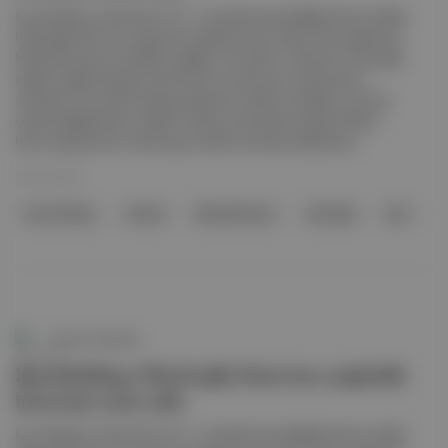
Koç Holding, Ankara’da 16-17. yüzyılda inşa edildiği tahmin edilen
Pilavlıoğlu Hanı’nın çoğunluk hissesini satın almak üzere işletmeci
Mustafa Koçer ile anlaşma sağladı. Ayrıntılar: Ankara’nın Altındağ
ilçesine bağlı Atpazarı’nda bulunan tarihî hanın satılmasının
ardından han içinde faaliyet gösteren dükkan sahipleri ve kiracı
esnafa bilgilendirme yapıldı. Satışın tamamlanmasıyla birlikte
hanın kapsamlı bir restorasyona tâbi tutulması bekleniyor.
29 Ara 2025
Koç Holding
Ankara
Mustafa Koçer
Altındağ
Han
Aposto Gündem
Koç Holding, Pilavlıoğlu Hanı’nın çoğunluk
hissesini satın aldı
Koç Holding, Ankara’da 16-17. yüzyılda inşa edildiği tahmin edilen