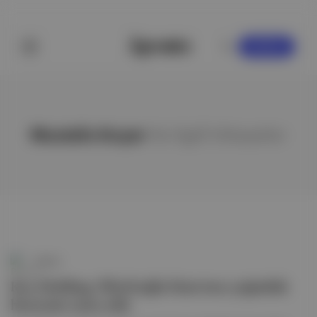
KAYDOL
Mustafa Koçer
ile ilgili hikayeler
Pareto
Koç Holding, Pilavlıoğlu Hanı’nın çoğunluk
hissesini satın aldı