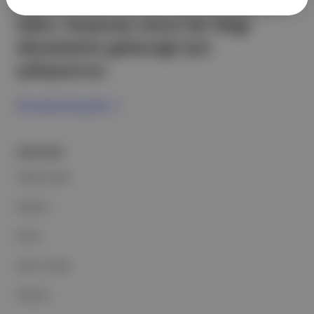
partnerliklerimizle berrak, tatmin
edici, heyecan verici bir bilgi
ekosistemi geleceği için
çalışıyoruz.
Ücretsiz Kaydol →
ŞİRKETİMİZ
Hakkımızda
Reklam
Ethos
Basın Odası
İletişim