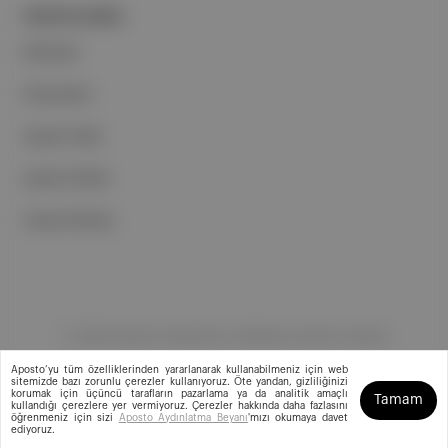
PORTFOLYUMUZ
Markalar
Podcastler
Aposto Web
Aposto Mobil
Sosyal Medya
©
2026
Aposto Teknoloji ve Medya Anonim Şirketi
Aposto’yu tüm özelliklerinden yararlanarak kullanabilmeniz için web
sitemizde bazı zorunlu çerezler kullanıyoruz. Öte yandan, gizliliğinizi
korumak için üçüncü tarafların pazarlama ya da analitik amaçlı
Tamam
kullandığı çerezlere yer vermiyoruz. Çerezler hakkında daha fazlasını
öğrenmeniz için sizi
Aposto Aydınlatma Beyanı
'mızı okumaya davet
ediyoruz.