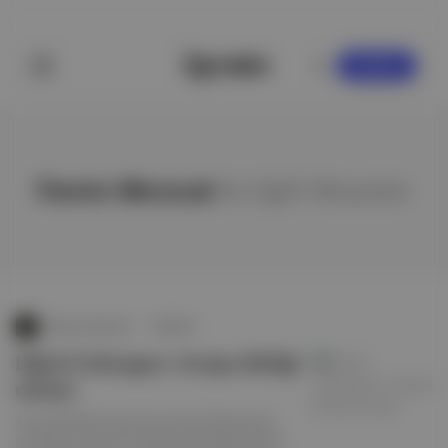
KAYDOL
Pareto Mevzuat
ile ilgili hikayeler
Aposto Günsonu
∙
HİKAYE
Dijital Schengen: Avrupa Birliği
uzlaştı
Avrupa Birliği Konseyi ile Avrupa Parlamentosu,
Schengen vizelerinin dijital hale dönüştürülmesi