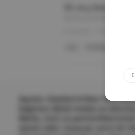
Yıl: 2014, Kategori: Se
2014'ün en iyi ses tasarımı.
Emre Eminoğlu
·
18 Nis 2021
davul
Altın Balkabaa Öd
Pau
Aposto, İstanbul & New York merk
bağımsız dijital medya ve teknoloji
Marka, ürün ve partnerliklerimizl
tatmin edici, heyecan verici bir bi