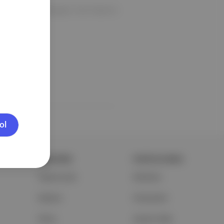
ol
ŞİRKETİMİZ
PORTFOLYUMUZ
Hakkımızda
Markalar
Reklam
Podcastler
Ethos
Aposto Web