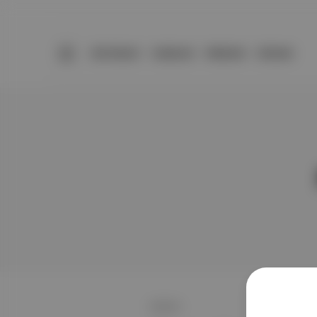
BÜLTENLER
YAZARLAR
PREMIUM
DÜKKAN
HİKAYE