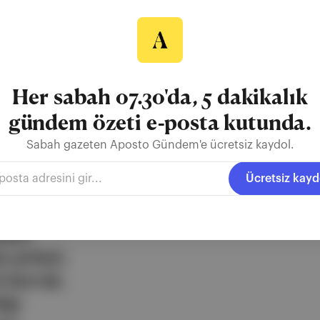
s Tasarımı
Her sabah 07.30'da, 5 dakikalık
l Raci
Balkabaa
geveze Broadway
gündem özeti e-posta kutunda.
Sabah gazeten Aposto Gündem'e ücretsiz kaydol.
Ücretsiz kayd
ezli
 şirketi.
e berrak,
lgi