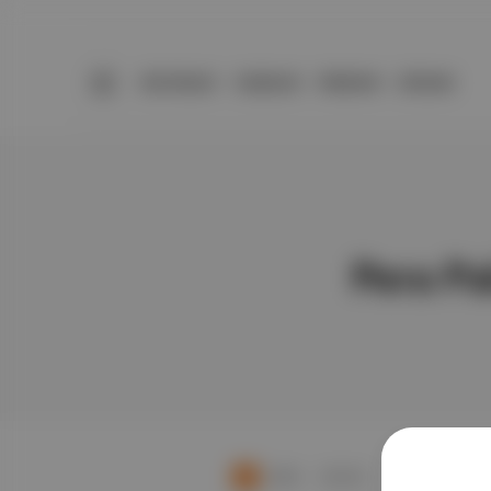
BÜLTENLER
YAZARLAR
PREMIUM
DÜKKAN
Pera Pa
20'lik
∙
HİKAYE