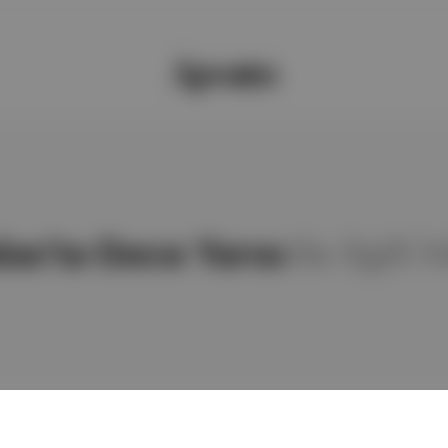
las’ta Gece Yarısı
ile ilgili 