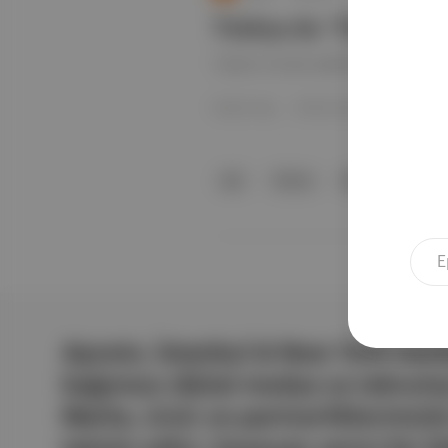
Türkiye’de ‘Thriller’ Ya
‘Fatma’ ile dizi sektörüne mercek
Gözde Ataç
·
06 Nis 2023
dizi
Fatma
Bir Başkadır
Aposto, İstanbul & New York merk
bağımsız dijital medya ve teknoloji
Marka, ürün ve partnerliklerimizl