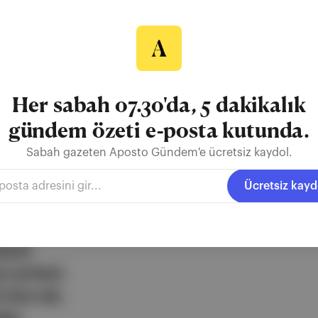
nkısı
Her sabah 07.30'da, 5 dakikalık
gündem özeti e-posta kutunda.
Sıcak Kafa
Pera Palas’ta Gece Yarısı
Sabah gazeten Aposto Gündem'e ücretsiz kaydol.
Ücretsiz kayd
ezli
 şirketi.
e berrak,