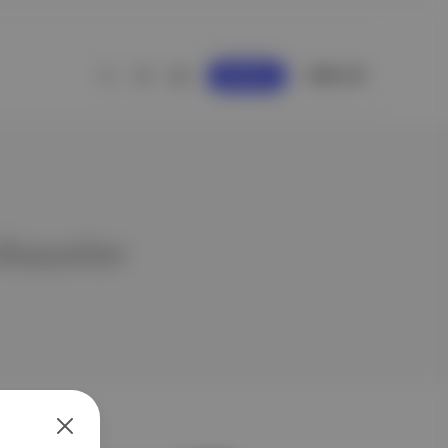
GİRİŞ YAP
KAYDOL
hikayeler