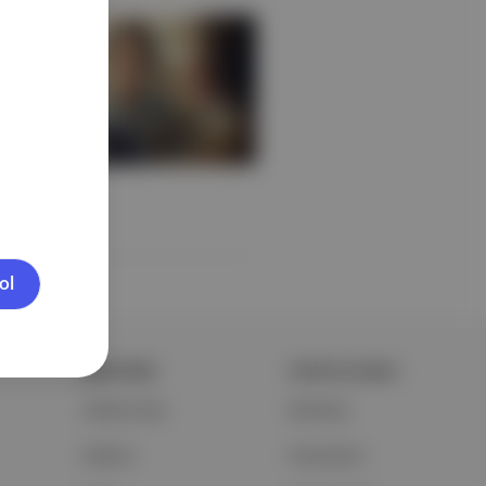
ol
ŞİRKETİMİZ
PORTFOLYUMUZ
Hakkımızda
Markalar
Reklam
Podcastler