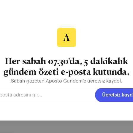
er Hatemo
ğı bir video, pek çoğumuzun yaşadığı bir şüpheyi su yüzüne çıkardı
onunu açar açmaz karşısına kıymalı börek reklamı çıktığını söyley
du. Peki gerçekten böyle bir şey mümkün mü? Yoksa sandığımızdan da
ni biraz komik gelebilir ama gerçekten bunu yaşad...
Her sabah 07.30'da, 5 dakikalık
gündem özeti e-posta kutunda.
Sabah gazeten Aposto Gündem'e ücretsiz kaydol.
Rober Hatemo
Ümit Alan
Yıldız Tilbe
Ücretsiz kayd