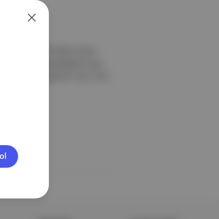
. Hatemo, sabah kalkıp kıymalı
ip "Algoritma düşündüğümü nasıl
ha mı öngörülebiliriz? Yazı: Ümit
ol