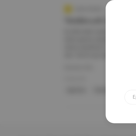
Aposto Gündem
‘Senden çok var’ Rob
Bu hafta Rober Hatemo'nun paylaştı
börek yapmayı düşündüğünü ve telef
önüme çıkarabiliyor?" diye soruyor
Alan “Size bir şey söyleyeceğim, ya
Devamını Oku
03 May 2026
algoritma
Senden Çok Var