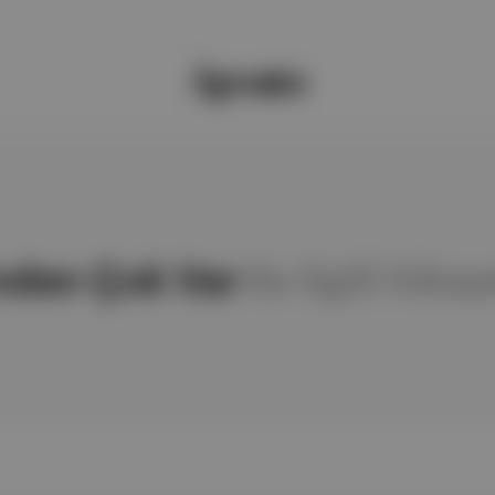
nden Çok Var
ile ilgili hika