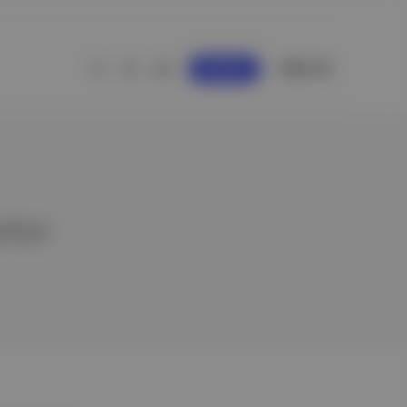
GİRİŞ YAP
KAYDOL
yeler