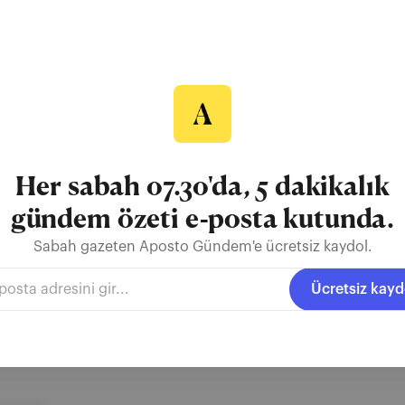
lik
Cebeci Deresi, atıklar nedeniyle rengi koyu maviye döndü ve bölgede 
l Büyükşehir Belediyesi (İBB) ve Sultangazi Belediyesi'ne kirlilikle ilg
lesi Muhtarı İbrahim Yıldız, kot yıkama fabrikalarının kaçak su deşarj
nu vurguladı. Yayla Mahallesi...
Her sabah 07.30'da, 5 dakikalık
gündem özeti e-posta kutunda.
Sabah gazeten Aposto Gündem'e ücretsiz kaydol.
 Büyükşehir Belediyesi
Sultangazi Belediyesi
Ücretsiz kayd