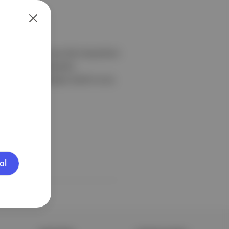
yaşayanlar, su içip ölen hayvanların
ili birçok kez şikayette
ının baraja aktığını belirtti ve bu
ol