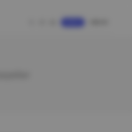
GİRİŞ YAP
KAYDOL
ikayeler