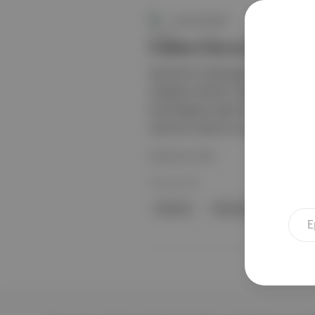
Canlı Gündem
Cebeci Deresi'nde kirli
İstanbul'un Sultangazi ilçesindeki 
olduğunu bildirdi. Mahalleli, İstanbu
bulunduğunu ifade etti. Cebeci Mahal
durumun ciddi bir sorun oluşturduğu
Devamını Oku
08 Ağu 2025
İstanbul
Sultangazi
İstanbul