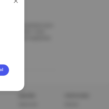
amaçlı olarak ziyaretçilere açıyor.
i için bugüne kadar 1 milyar
000'den fazla eser sergilenecek.
ol
ŞİRKETİMİZ
PORTFOLYUMUZ
Hakkımızda
Markalar