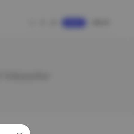
GİRİŞ YAP
KAYDOL
li hikayeler