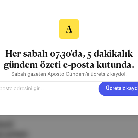
 Museum
erilerinde eski Mısır'la ilgili sergilerin yer aldığı 12 salonu deneme 
kınındaki, yapımı 10 yıldan uzun süredir devam eden mega müze projes
nın en büyük arkeoloji müzesinde Mısır'ın antik hazinelerine ait 100.
Her sabah 07.30'da, 5 dakikalık
gündem özeti e-posta kutunda.
n Museum
Büyük
Mısır Müzesi
Mısır
Sabah gazeten Aposto Gündem'e ücretsiz kaydol.
Ücretsiz kayd
ezli
 şirketi.