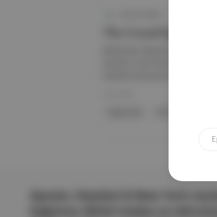
Aposto Seyahat
The Grand Egyptian
(Büyük Mısır Müzesi) bu hafta ana gal
Ayrıntılar: Giza Piramitleri’nin ya
dolardan fazla para harcandı. Dünya
20 Eki 2024
mega müze
The Grand Egyptia
Aposto, İstanbul & New York merk
bağımsız dijital medya ve teknoloji