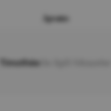
Timothée
ile ilgili hikayele