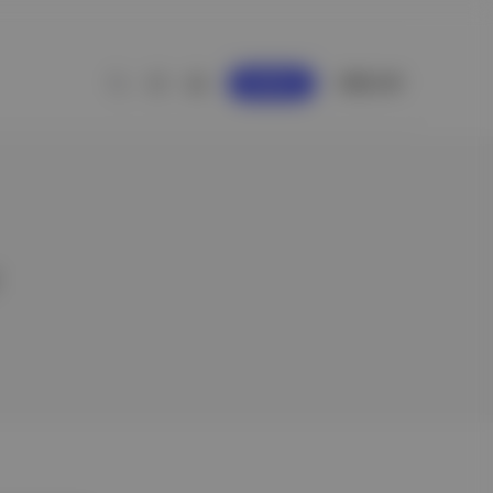
GİRİŞ YAP
KAYDOL
r