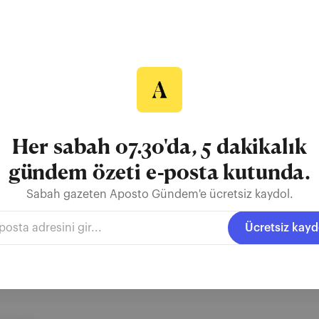
lmi
me” adlı yeni filminde Timothée Chalamet’nin canlandırdığı hırslı b
sının birey üzerindeki yıkıcı etkilerini anlattı. Film, kariyerinde yüks
asında sıkışmasını ve bunun ahlaki sınırlarını zorlayan sonuçlarını me
 gerilimli atmosfer ve kara...
Her sabah 07.30'da, 5 dakikalık
gündem özeti e-posta kutunda.
Sabah gazeten Aposto Gündem'e ücretsiz kaydol.
Timothée
Amerikan Rüyası
Euronews
Ücretsiz kayd