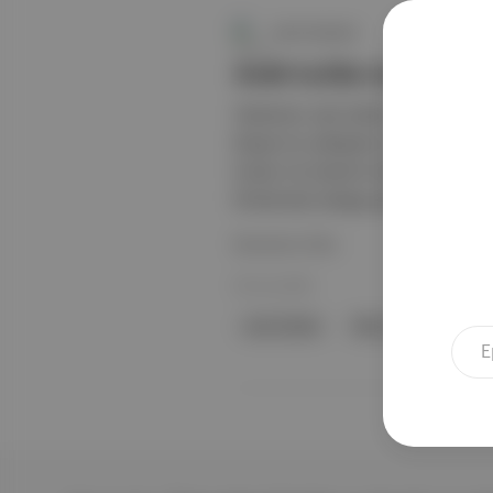
Canlı Gündem
Josh Safdie’nin yeni fi
Yönetmen Josh Safdie, “Marty Supre
Rüyası’nın çöküşünü ve başarı takıntı
hırsları ile sistemin beklentileri ar
filmlerinde olduğu gibi yoğun tempo,
Devamını Oku
30 Oca 2026
Josh Safdie
Marty Supreme