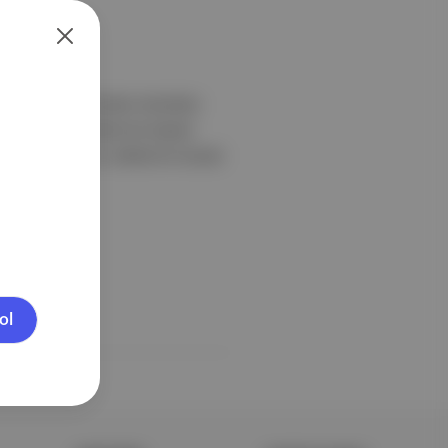
ir karakter üzerinden Amerikan
elmek isteyen Marty’nin kişisel
rkeze aldı. Yapım, Safdie’nin önceki
ol