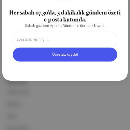
merkezli bağımsız dijital medya ve
teknoloji şirketi. Marka, ürün ve
Her sabah 07.30'da, 5 dakikalık gündem özeti
partnerliklerimizle berrak, tatmin
e-posta kutunda.
Sabah gazeten Aposto Gündem'e ücretsiz kaydol.
edici, heyecan verici bir bilgi
ekosistemi geleceği için
çalışıyoruz.
Ücretsiz kaydol
Ücretsiz Kaydol →
ŞİRKETİMİZ
Hakkımızda
Reklam
Ethos
Basın Odası