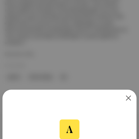
kalma endişelerini gündeme getirdi. Uzmanlar, 'vibe coding'in
yazılım geliştirme süreçlerini nasıl etkileyebileceğini ve bu yeni
yaklaşımın iş gücü üzerindeki potansiyel etkilerini analiz etti. Bazı
eleştirmenler, bu kavramın bir balon olabileceğini ve yazılım
sektöründe belirsizlik yaratabileceğini ifade etti. Destekleyenler ise
'vibe coding'in yaratıcılığı artırabileceğini ve yazılım geliştirme
süreçlerini ...
Devamını Oku
07 Kas 2025
yazılım
Vibe Coding
Be
Aposto, İstanbul & New York