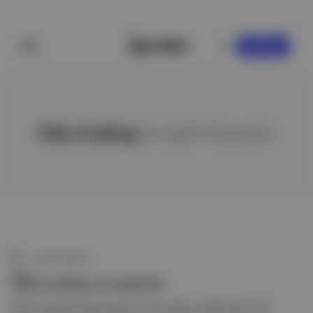
KAYDOL
Vibe Coding
ile ilgili hikayeler
Canlı Gündem
Vibe coding tartışmaları
2025'in kelimesi olarak seçilen 'vibe coding', yazılımcıların işsiz