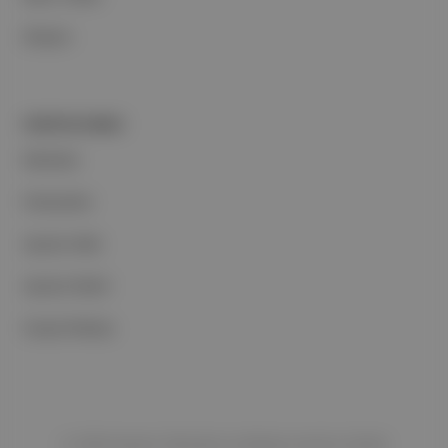
İletişim
PORTFOLYUMUZ
Markalar
Podcastler
Aposto Web
Aposto Mobil
Sosyal Medya
©
2026
Aposto Teknoloji ve Medya Anonim Şirketi