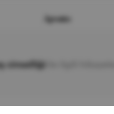
ş cinselliği
ile ilgili hikayel