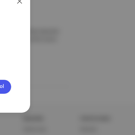
ikliğini teşvik ettiği düşünülen
i, transfobi ve nefreti yayma
ol
ŞİRKETİMİZ
PORTFOLYUMUZ
Hakkımızda
Markalar