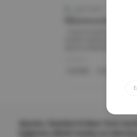
Aposto Gündem
Macaristan'da parlam
, 18 yaş altı bireylerin eğitim gördü
içeriklerin yasaklanmasını onayladı
girişimini reddettiklerini göstermek
16 Haz 2021
eş cinselliği
homofobi
trans
Aposto, İstanbul & New York merk
bağımsız dijital medya ve teknoloji