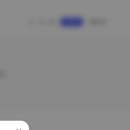
GİRİŞ YAP
KAYDOL
er