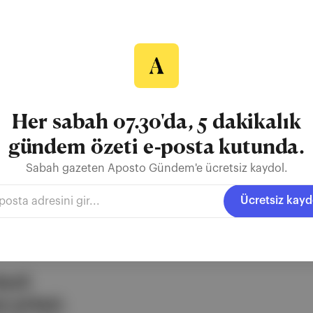
ento
ğü okullarda ve televizyon yayınlarında eş cinselliği ve cinsiyet değiş
. Protesto: Başkent Budapeşte'de binlerce insan, "hükümetin homofob
" amacıyla protestolar düzenledi .
Her sabah 07.30'da, 5 dakikalık
gündem özeti e-posta kutunda.
fobi
Macaristan
Budapeşte
Sabah gazeten Aposto Gündem'e ücretsiz kaydol.
Ücretsiz kayd
ezli
 şirketi.