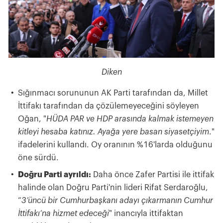
Diken
Sığınmacı sorununun AK Parti tarafından da, Millet
İttifakı tarafından da çözülemeyeceğini söyleyen
Oğan, "
HÜDA PAR ve HDP arasında kalmak istemeyen
kitleyi hesaba katınız. Ayağa yere basan siyasetçiyim
."
ifadelerini kullandı. Oy oranının %16'larda olduğunu
öne sürdü.
Doğru Parti ayrıldı:
Daha önce Zafer Partisi ile ittifak
halinde olan Doğru Parti'nin lideri Rifat Serdaroğlu,
“
3’üncü bir Cumhurbaşkanı adayı çıkarmanın Cumhur
İttifakı’na hizmet edeceği
" inancıyla ittifaktan