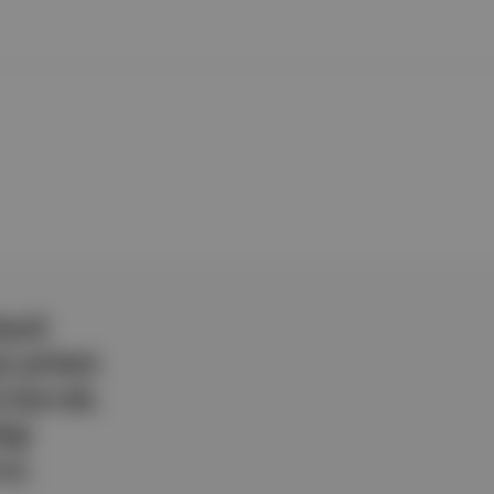
ezli
 şirketi.
e berrak,
lgi
uz.