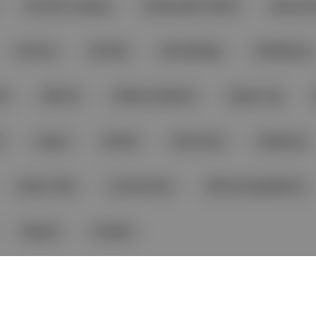
Premier League
Newcastle United
Bourne
Girona
Sevilla
Bundesliga
Wolfsburg
R
Ntford
Atletico Madrid
Süper Lig
Ligue
NCAA
Kentucky
Alabama
Aston Villa
Leverkusen
Mönchengladbach
Napoli
Getafe