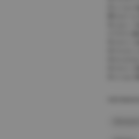
⚽️ La Liga,
L
⚽️
Süper Lig
⚽️ Ligue 1,
L
🏀 NCAA,
Ke
⚽️ Serie A,
J
⚽️ Premier 
⚽️ Bundesli
⚽️ Serie A,
A
⚽️ La Liga,
G
İLGİLİ BAŞLIKL
Minnesota