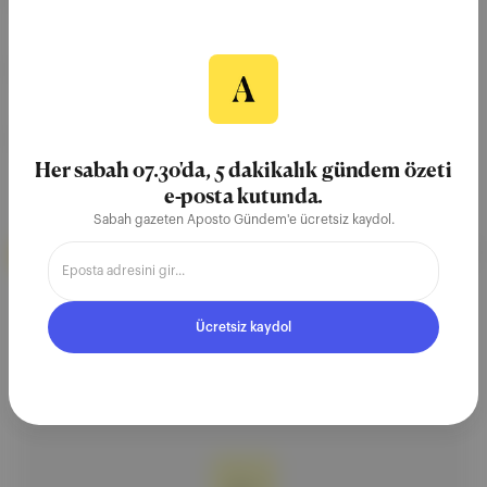
Ekrem İmamoğlu
İstanbul Üniversitesi
İstanbul Üniversit
Her sabah 07.30'da, 5 dakikalık gündem özeti
e-posta kutunda.
Sabah gazeten Aposto Gündem'e ücretsiz kaydol.
Aposto Gündem
Ücretsiz kaydol