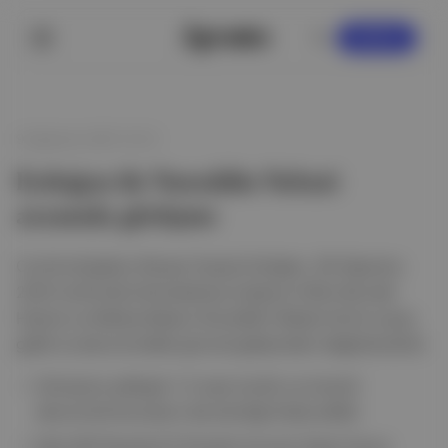
KAYDOL
9 Ağustos 2025 19:10
Erdoğan ile Nureddin Nebati
arasında görüşme
Cumhurbaşkanı Recep Tayyip Erdoğan, 09 Ağustos
2025 tarihinde Dolmabahçe Çalışma Ofisi'nde eski
Hazine ve Maliye Bakanı Nureddin Nebati ile bir araya
geldi ve ekonomideki güncel gelişmeleri değerlendirdi.
Görüşme yaklaşık 1,5 saat sürdü ve önemli
ekonomik konuların ele alındığı ifade edildi.
Eski AKP İstanbul İl Yönetim Kurulu Üyesi Yavuz