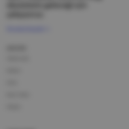
ekosistemi geleceği için
çalışıyoruz.
Ücretsiz Kaydol →
ŞİRKETİMİZ
Hakkımızda
Reklam
Ethos
Basın Odası
İletişim