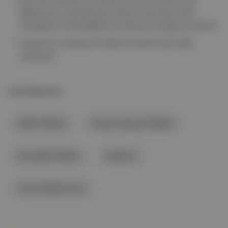
Değirmenci, görüşmenin ekonomiye dair kritik
meselelerin tartışıldığı bir buluşma olduğunu belirtti.
Toplantının detayları hakkında daha fazla bilgi
verilmedi.
İLGİLİ BAŞLIKLAR
Eddin Nebati
Recep Tayyip Erdoğan
Nureddin Nebati
İstanbul
Yavuz Değirmenci