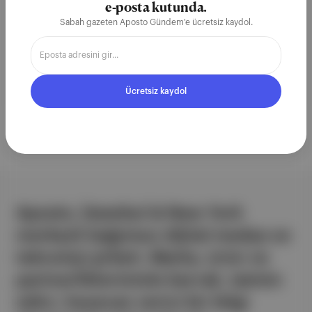
e-posta kutunda.
Sabah gazeten Aposto Gündem'e ücretsiz kaydol.
Ücretsiz Kaydol
Ücretsiz kaydol
Aposto, İstanbul & New York
merkezli bağımsız dijital medya ve
teknoloji şirketi. Marka, ürün ve
partnerliklerimizle berrak, tatmin
edici, heyecan verici bir bilgi