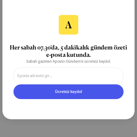
ÜCRETSİZ BÜLTEN
Aposto Gündem
Her sabah 07.30'da, 5 dakikalık gündem özeti
e-posta kutunda.
Sabah gazeten Aposto Gündem'e ücretsiz kaydol.
Ücretsiz Kaydol
Ücretsiz kaydol