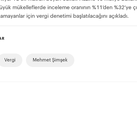
üyük mükelleflerde inceleme oranının %11’den %32’ye çık
mayanlar için vergi denetimi başlatılacağını açıkladı.
AR
Vergi
Mehmet Şimşek