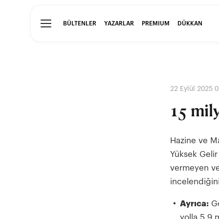
BÜLTENLER
YAZARLAR
PREMIUM
DÜKKAN
22 Eylül 2025 
15 mil
Hazine ve Ma
Yüksek Geli
vermeyen ve
incelendiğini
Ayrıca:
Gö
yolla 5,9