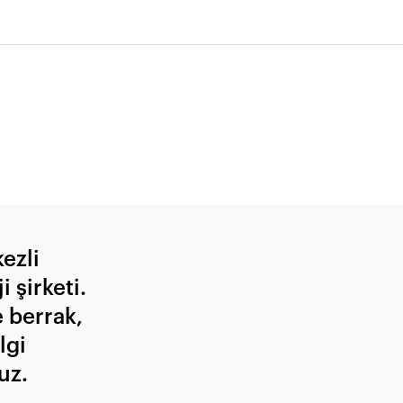
ezli
 şirketi.
e berrak,
lgi
uz.