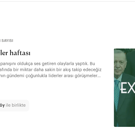
 SAYISI
er haftası
apanışını oldukça ses getiren olaylarla yaptık. Bu
afında bir miktar daha sakin bir akış takip edeceğiz
anın gündemi çoğunlukla liderler arası görüşmeler
föy
ile birlikte