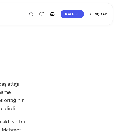
GİRİŞ YAP
KAYDOL
aşlattığı
nname
 ortağının
ildirdi.
ı aldı ve bu
nı Mehmet