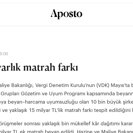
05:00
yarlık matrah farkı
liye Bakanlığı, Vergi Denetim Kurulu’nun (VDK) Mayıs’ta b
r Grupları Gözetim ve Uyum Programı kapsamında beya
ya beyan–harcama uyumsuzluğu olan 10 bin büyük şirket
 ve yaklaşık 15 milyar TL'lik matrah farkı tespit edildiğini b
rüşmeler sonrası yaklaşık bin mükellef kâr dağıtımı karar
 milyar TL ek matrah beyan edildi. Hazine ve Maliye Baka