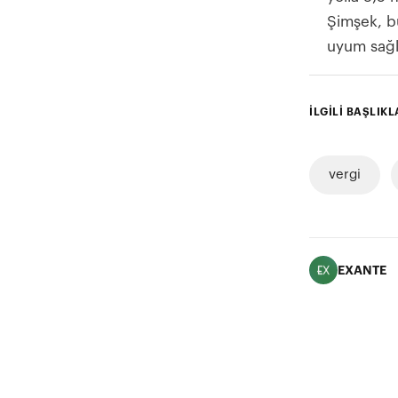
Şimşek, b
uyum sağla
İLGİLİ BAŞLIKL
vergi
EXANTE