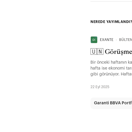
NEREDE YAYIMLANDI?
EXANTE
∙
BÜLTEN
🇺🇳 Görüşmel
Bir önceki haftanın k
hafta ise ekonomi tar
gibi görünüyor. Haft
olacak.
22 Eyl 2025
Garanti BBVA Port