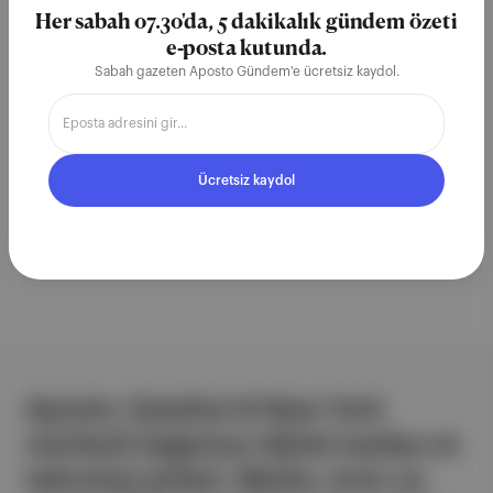
Her sabah 07.30'da, 5 dakikalık gündem özeti
e-posta kutunda.
Sabah gazeten Aposto Gündem'e ücretsiz kaydol.
Ücretsiz Kaydol
Ücretsiz kaydol
Aposto, İstanbul & New York
merkezli bağımsız dijital medya ve
teknoloji şirketi. Marka, ürün ve