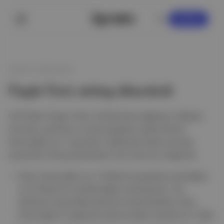
KAYDOL
26 Ekim 2025 09:39
Özgür Özel, miting düzenledi
CHP lideri Özgür Özel, 26 Ekim'de Çağlayan Adliyesi
önünde, partisinin cumhurbaşkanı adayı Ekrem
İmamoğlu'nun "casusluk" iddiasıyla ifade vermesi
sırasında miting düzenledi ve bu durumu eleştirdi.
Özel, İmamoğlu'nun 19 Mart'ta gözaltına alındığını
ve 23 Mart'ta tutuklandığını hatırlatarak, "Bu
darbenin başındaki demiş ki haydi bakalım Akın,
İmamoğlu'nu gelecek seçime kadar içeride tut" dedi.