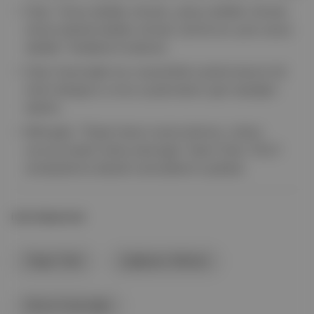
Özel, "Hırsız dediler olmadı, yolsuz dediler olmadı,
teröre destek dediler olmadı. Şimdi son çare casus
dediler" ifadelerini kullandı.
Özel, İmamoğlu'nun casuslukla suçlanmasının bir
itiraf olduğunu ve bu suçlamaların geri teptiğini
belirtti.
Mitingde, "Özgür basın susturulamaz, onlara
sonuna kadar sahip çıkacağız" diyen Özel, TELE1
emekçilerine destek vereceklerini açıkladı.
İLGİLİ BAŞLIKLAR
Özgür Özel
Çağlayan Adliyesi
Ekrem İmamoğlu