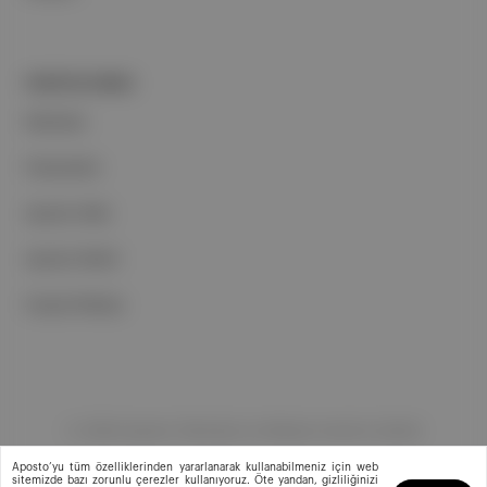
PORTFOLYUMUZ
Markalar
Podcastler
Aposto Web
Aposto Mobil
Sosyal Medya
©
2026
Aposto Teknoloji ve Medya Anonim Şirketi
Aposto’yu tüm özelliklerinden yararlanarak kullanabilmeniz için web
sitemizde bazı zorunlu çerezler kullanıyoruz. Öte yandan, gizliliğinizi