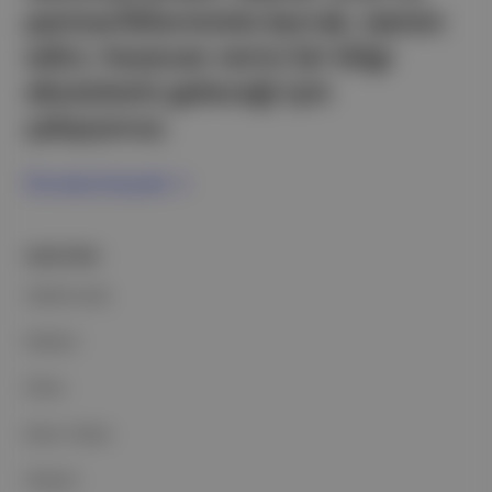
partnerliklerimizle berrak, tatmin
edici, heyecan verici bir bilgi
ekosistemi geleceği için
çalışıyoruz.
Ücretsiz Kaydol →
ŞİRKETİMİZ
Hakkımızda
Reklam
Ethos
Basın Odası
İletişim